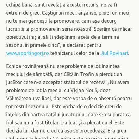
echipă bună, sunt revelaţia acestui retur şi ne va fi
extrem de greu. Câştigi un meci, ai şanse, pierzi un meci,
nu te mai gândeşti la promovare, cam aşa decurg
lucrurile la promovare în seria noastră. Sperăm ca măcar
obiectivul iniţial să-l îndeplinim, acela de a termina
sezonul în primele cinci”, a declarat pentru
www.sportingorj.ro
tehnicianul celor de la
Jiul Rovinari
.
Echipa rovinăreană nu are probleme de lot înaintea
meciului de sâmbătă, dar Cătălin Trofin a pierdut un
jucător care n-a acceptat statutul de rezervă: „Nu avem
probleme de lot la meciul cu Vişina Nouă, doar
Vălimăreanu va lipsi, dar este vorba de o absenţă pentru
tot restul sezonului. Este vorba de o decizie greu de
înţeles din partea tatălui jucătorului, care s-a supărat că
fiul său nu a fost titular. L-a luat şi a plecat cu el. Este
decizia lui, dar nu cred că aşa se procedează. Era greu
să-l arunc în luptă la 17 ani în nişte jocuri cu mare miză.