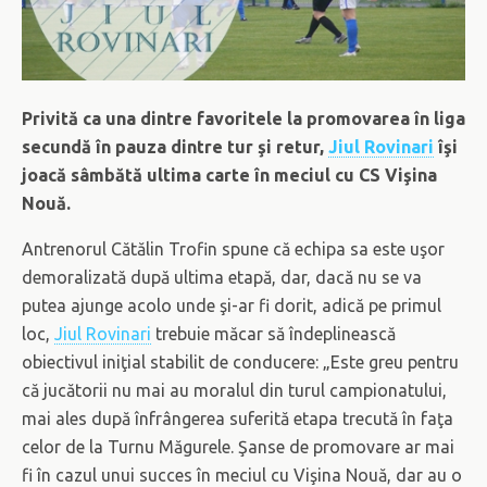
Privită ca una dintre favoritele la promovarea în liga
secundă în pauza dintre tur şi retur,
Jiul Rovinari
îşi
joacă sâmbătă ultima carte în meciul cu CS Vişina
Nouă.
Antrenorul Cătălin Trofin spune că echipa sa este uşor
demoralizată după ultima etapă, dar, dacă nu se va
putea ajunge acolo unde şi-ar fi dorit, adică pe primul
loc,
Jiul Rovinari
trebuie măcar să îndeplinească
obiectivul iniţial stabilit de conducere: „Este greu pentru
că jucătorii nu mai au moralul din turul campionatului,
mai ales după înfrângerea suferită etapa trecută în faţa
celor de la Turnu Măgurele. Şanse de promovare ar mai
fi în cazul unui succes în meciul cu Vişina Nouă, dar au o