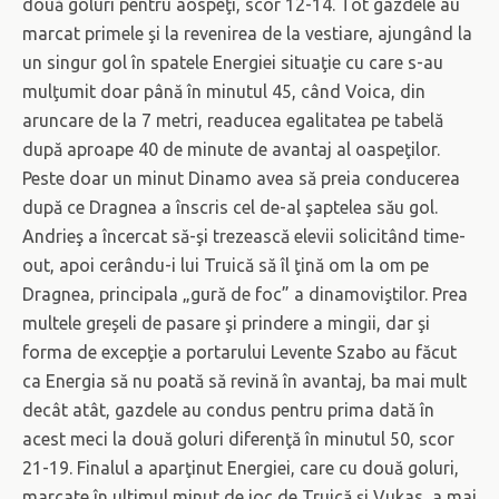
două goluri pentru aospeţi, scor 12-14. Tot gazdele au
marcat primele şi la revenirea de la vestiare, ajungând la
un singur gol în spatele Energiei situaţie cu care s-au
mulţumit doar până în minutul 45, când Voica, din
aruncare de la 7 metri, readucea egalitatea pe tabelă
după aproape 40 de minute de avantaj al oaspeţilor.
Peste doar un minut Dinamo avea să preia conducerea
după ce Dragnea a înscris cel de-al şaptelea său gol.
Andrieş a încercat să-şi trezească elevii solicitând time-
out, apoi cerându-i lui Truică să îl ţină om la om pe
Dragnea, principala „gură de foc” a dinamoviştilor. Prea
multele greşeli de pasare şi prindere a mingii, dar şi
forma de excepţie a portarului Levente Szabo au făcut
ca Energia să nu poată să revină în avantaj, ba mai mult
decât atât, gazdele au condus pentru prima dată în
acest meci la două goluri diferenţă în minutul 50, scor
21-19. Finalul a aparţinut Energiei, care cu două goluri,
marcate în ultimul minut de joc de Truică şi Vukas, a mai