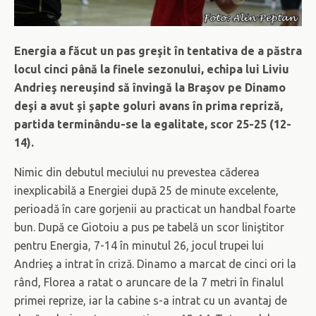
Energia a făcut un pas greşit în tentativa de a păstra
locul cinci până la finele sezonului, echipa lui Liviu
Andrieş nereuşind să învingă la Braşov pe Dinamo
deşi a avut şi şapte goluri avans în prima repriză,
partida terminându-se la egalitate, scor 25-25 (12-
14).
Nimic din debutul meciului nu prevestea căderea
inexplicabilă a Energiei după 25 de minute excelente,
perioadă în care gorjenii au practicat un handbal foarte
bun. După ce Giotoiu a pus pe tabelă un scor liniştitor
pentru Energia, 7-14 în minutul 26, jocul trupei lui
Andrieş a intrat în criză. Dinamo a marcat de cinci ori la
rând, Florea a ratat o aruncare de la 7 metri în finalul
primei reprize, iar la cabine s-a intrat cu un avantaj de