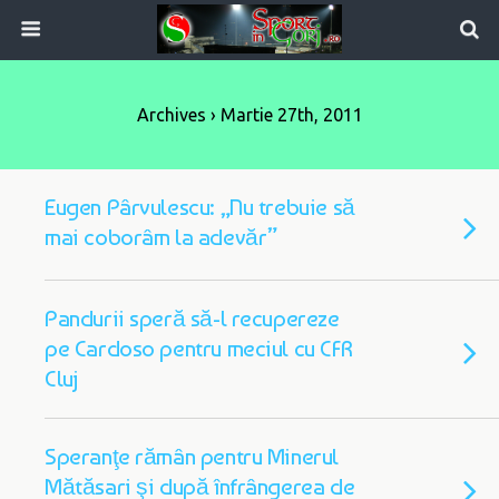
Archives › Martie 27th, 2011
Eugen Pârvulescu: „Nu trebuie să
mai coborâm la adevăr”
Pandurii speră să-l recupereze
pe Cardoso pentru meciul cu CFR
Cluj
Speranţe rămân pentru Minerul
Mătăsari şi după înfrângerea de