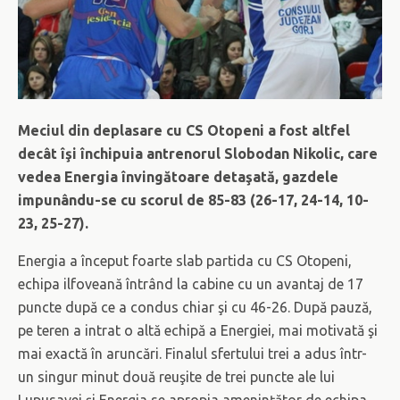
Meciul din deplasare cu CS Otopeni a fost altfel
decât îşi închipuia antrenorul Slobodan Nikolic, care
vedea Energia învingătoare detaşată, gazdele
impunându-se cu scorul de 85-83 (26-17, 24-14, 10-
23, 25-27).
Energia a început foarte slab partida cu CS Otopeni,
echipa ilfoveană întrând la cabine cu un avantaj de 17
puncte după ce a condus chiar şi cu 46-26. După pauză,
pe teren a intrat o altă echipă a Energiei, mai motivată şi
mai exactă în aruncări. Finalul sfertului trei a adus într-
un singur minut două reuşite de trei puncte ale lui
Lupusavei şi Energia se apropia ameninţător de echipa