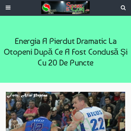
Energia A Pierdut Dramatic La
Otopeni După Ce A Fost Condusă Şi
Cu 20 De Puncte