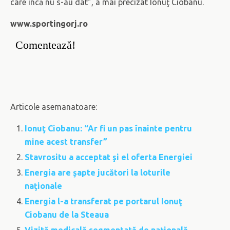
care încă nu s-au dat”, a mai precizat Ionuţ Ciobanu.
www.sportingorj.ro
Comentează!
Articole asemanatoare:
Ionuţ Ciobanu: “Ar fi un pas înainte pentru
mine acest transfer”
Stavrositu a acceptat şi el oferta Energiei
Energia are şapte jucători la loturile
naţionale
Energia l-a transferat pe portarul Ionuţ
Ciobanu de la Steaua