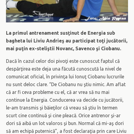
La primul antrenament susţinut de Energia sub
bagheta lui Liviu Andrieş au participat toţi jucătorii,
mai puţin ex-steliştii Novanc, Savenco şi Ciobanu.
Dacă în cazul celor doi pivoţi este cunoscut faptul că
despărţirea este deja una făcută cunoscută la nivel de
comunicat oficial, în privinţa lui Ionuţ Ciobanu lucrurile
nu sunt deloc clare. “De Ciobanu nu ştiu nimic. Am aflat
că ar fi ceva probleme cu el, că ar vrea să nu mai
continue la Energia. Conducerea va decide cu jucătorii,
le-am transmis şi băieţilor că vreau să ştiu în termen
scurt cine continuă şi cine pleacă. Orice antrenor şi-ar
dori să aibă un lot valoros şi bun. Normal că mi-aş dori
să am echipă puternică”, a fost declaraţia prin care Liviu