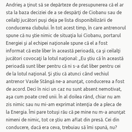
Andrieş a ţinut să se depărteze de presupunerea că el ar
sta la baza deciziei de a se despărţi de Ciobanu sau de
ceilalţi jucători puşi deja pe lista disponibilizării de
conducerea clubului. În tot acest timp, în care antrenorul
spune că nu ştie nimic de situaţia lui Ciobanu, portarul
Energiei şi al echipei naţionale spune că el a fost
informat că este liber în această perioadă, ca şi ceilalţi
jucători covocaţi la lotul naţional: „Eu ştiu că în această
perioadă sunt liber pentru că ni s-a dat liber pentru cei
de la lotul naţional. Şi ştiu că atunci când vechiul
antrenor Vasile Stângă ne-a anunţat, conducerea a fost
de acord. Deci în nici un caz nu sunt absent nemotivat,
aşa cum poate cred unii. În al doilea rând, chiar nu am
zis nimic sau nu mi-am exprimat intenţia de a pleca de
la Energia. Îmi pare totuşi rău că pe mine nu m-a anunţat
nimeni de nimic, tot ce ştiu am aflat din presă. Cei din
conducere, dacă era ceva, trebuiau să îmi spună, nu?