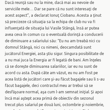
Dacă reunţă sau nu la mine, dacă mai au nevoie de
serviciile mele… Dar se pare că nu sunt interesaţi de
acest aspect”, a declarat Ionuţ Ciobanu. Acesta a ţinut
să precizeze că situaţia sa la echipa de club nu va fi
influenţată de situaţia lui Vasile Stângă, însă ar putea
avea ceva în comun cu o eventuală dorinţă a conducerii
de diminuare a salariului său: “Eu nu am treabă nici cu
domnul Stângă, nici cu nimeni, deocamdată sunt
jucătorul Energiei, asta ştiu sigur. Singura posibilitate de
a nu mai juca la Energia ar fi legată de bani. Am înţeles
că se doreşte diminuarea salariilor, iar eu nu sunt de
acord cu asta. După câte am văzut, eu nu am fost pe
acea listă de jucători care şi-au făcut bagajele sau li s-au
făcut bagajele, deci contractul meu ar trebui să se
desfăşoare normal, aşa cum l-am semnat iniţial. Şi apoi
încă mai aştept acea primă de obiectiv din sezonul
trecut plus salariul pe două luni, octombrie şi noiembrie,