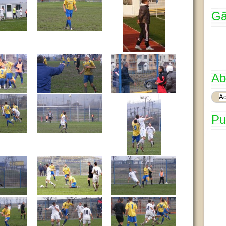
Gă
Ab
Pu