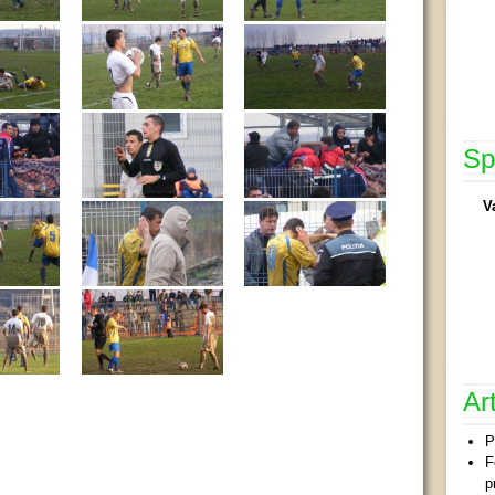
Sp
V
Ar
P
F
p