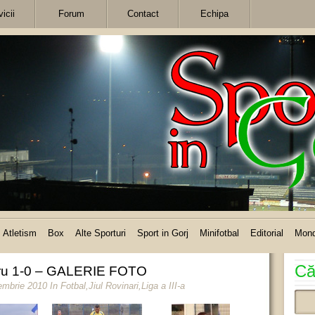
icii
Forum
Contact
Echipa
Atletism
Box
Alte Sporturi
Sport in Gorj
Minifotbal
Editorial
Mon
Că
otru 1-0 – GALERIE FOTO
iembrie 2010
In
Fotbal
,
Jiul Rovinari
,
Liga a III-a