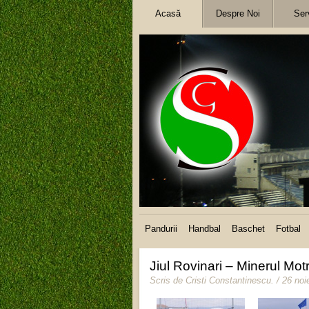
Acasă
Despre Noi
Serv
Pandurii
Handbal
Baschet
Fotbal
Jiul Rovinari – Minerul M
Scris de
Cristi Constantinescu
.
/ 26 no