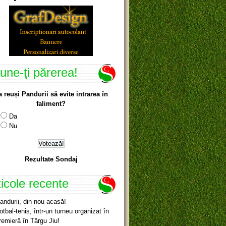
une-ţi părerea!
a reuși Pandurii să evite intrarea în
faliment?
Da
Nu
Rezultate Sondaj
ticole recente
andurii, din nou acasă!
otbal-tenis, într-un turneu organizat în
remieră în Târgu Jiu!