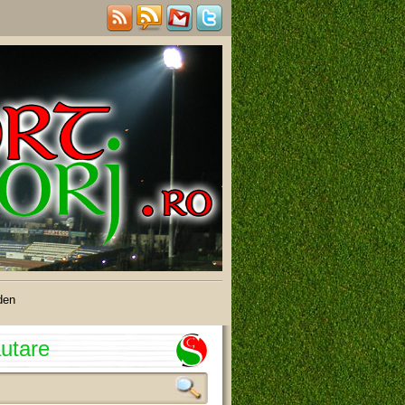
den
utare