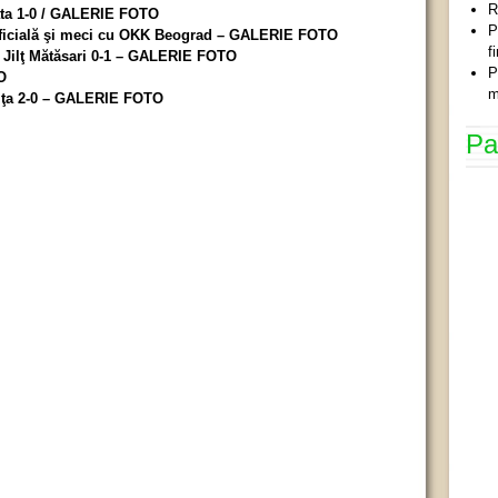
R
ata 1-0 / GALERIE FOTO
P
 oficială şi meci cu OKK Beograd – GALERIE FOTO
f
l Jilţ Mătăsari 0-1 – GALERIE FOTO
P
O
m
şiţa 2-0 – GALERIE FOTO
Pa