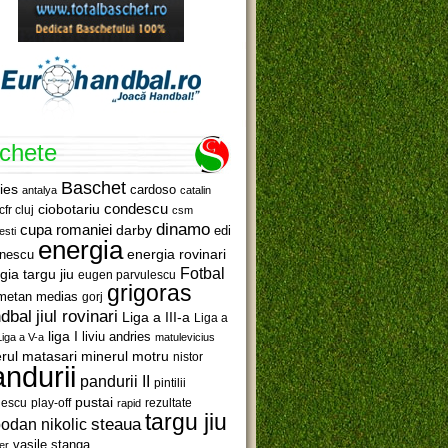
ichete
Baschet
ies
cardoso
antalya
catalin
ciobotariu
condescu
cfr cluj
csm
dinamo
cupa romaniei
darby
edi
esti
energia
anescu
energia rovinari
Fotbal
gia targu jiu
eugen parvulescu
grigoras
metan medias
gorj
jiul rovinari
dbal
Liga a III-a
Liga a
liga I
liviu andries
Liga a V-a
matulevicius
minerul motru
rul matasari
nistor
ndurii
pandurii II
pintilii
pustai
lescu
rezultate
play-off
rapid
targu jiu
steaua
odan nikolic
vasile stanga
er