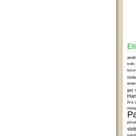
Et
andr
trofin
bucur
iord
ener
gaz 
Han
IV-a
mine
Pa
pirvu
slob
transf