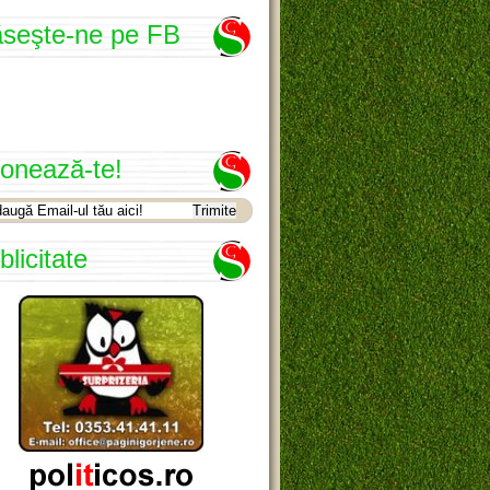
seşte-ne pe FB
onează-te!
blicitate