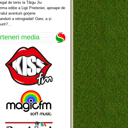
egal de tenis la Târgu Jiu
rima ediție a Ligii Prieteniei, aproape de
inalul aventurii gorjene
andurii a retrogradat! Oare, a și
urit?…
rteneri media