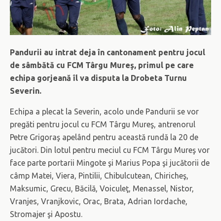
Pandurii au intrat deja în cantonament pentru jocul
de sâmbătă cu FCM Târgu Mureş, primul pe care
echipa gorjeană îl va disputa la Drobeta Turnu
Severin.
Echipa a plecat la Severin, acolo unde Pandurii se vor
pregăti pentru jocul cu FCM Târgu Mureş, antrenorul
Petre Grigoraş apelând pentru această rundă la 20 de
jucători. Din lotul pentru meciul cu FCM Târgu Mureş vor
face parte portarii Mingote şi Marius Popa şi jucătorii de
câmp Matei, Viera, Pintilii, Chibulcutean, Chiricheş,
Maksumic, Grecu, Băcilă, Voiculeţ, Menassel, Nistor,
Vranjes, Vranjkovic, Orac, Brata, Adrian Iordache,
Stromajer şi Apostu.