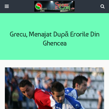
Grecu, Menajat După Erorile Din
Ghencea