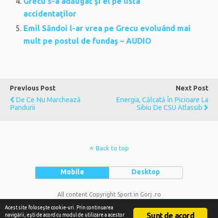
Grecu s-a adăugat şi el pe lista
accidentaţilor
Emil Săndoi l-ar vrea pe Grecu evoluând mai
mult pe postul de fundaş – AUDIO
Previous Post
Next Post
De Ce Nu Marchează
Energia, Călcată În Picioare La
Pandurii
Sibiu De CSU Atlassib
Back to top
Mobile
Desktop
All content Copyright Sport in Gorj .ro
Acest site foloseşte cookie-uri. Prin continuarea
Sunt de acord
navigării, eşti de acord cu modul de utilizare a acestor