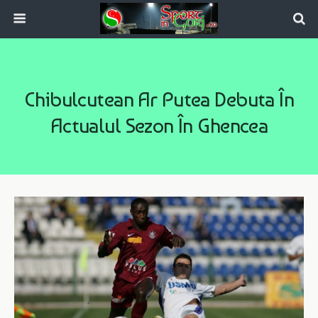
Chibulcutean Ar Putea Debuta În
Actualul Sezon În Ghencea