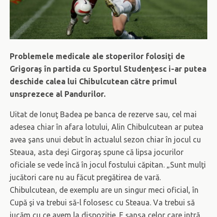
Problemele medicale ale stoperilor folosiţi de
Grigoraş în partida cu Sportul Studenţesc i-ar putea
deschide calea lui Chibulcutean către primul
unsprezece al Pandurilor.
Uitat de Ionuţ Badea pe banca de rezerve sau, cel mai
adesea chiar în afara lotului, Alin Chibulcutean ar putea
avea şans unui debut în actualul sezon chiar în jocul cu
Steaua, asta deşi Girgoraş spune că lipsa jocurilor
oficiale se vede încă în jocul fostului căpitan. „Sunt mulţi
jucători care nu au făcut pregătirea de vară.
Chibulcutean, de exemplu are un singur meci oficial, în
Cupă şi va trebui să-l folosesc cu Steaua. Va trebui să
jucăm cu ce avem la dispoziţie. E şansa celor care intră.