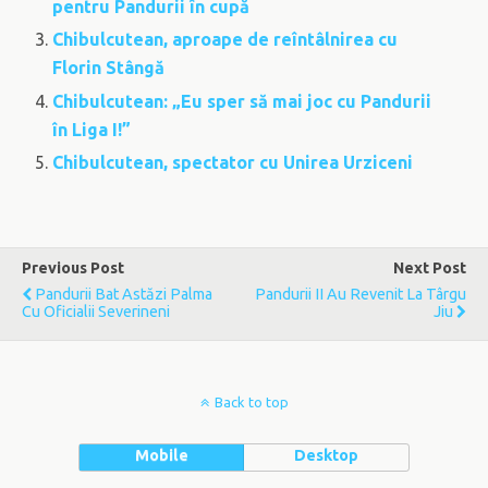
pentru Pandurii în cupă
Chibulcutean, aproape de reîntâlnirea cu
Florin Stângă
Chibulcutean: „Eu sper să mai joc cu Pandurii
în Liga I!”
Chibulcutean, spectator cu Unirea Urziceni
Previous Post
Next Post
Pandurii Bat Astăzi Palma
Pandurii II Au Revenit La Târgu
Cu Oficialii Severineni
Jiu
Back to top
Mobile
Desktop