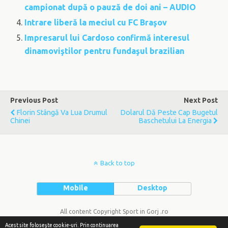
campionat după o pauză de doi ani – AUDIO
Intrare liberă la meciul cu FC Braşov
Impresarul lui Cardoso confirmă interesul
dinamoviştilor pentru fundaşul brazilian
Previous Post
Next Post
Florin Stângă Va Lua Drumul
Dolarul Dă Peste Cap Bugetul
Chinei
Baschetului La Energia
Back to top
Mobile
Desktop
All content Copyright Sport in Gorj .ro
Acest site foloseşte cookie-uri. Prin continuarea