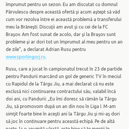
împrumut pentru un sezon. Eu am discutat cu domnul
Pârvulescu despre această ofertă şi acum aştept să văd
cum vor rezolva între ei această problemă a transferului
meu la Brăneşti. Discuţii am avut şi cu cei de la FC
Braşov. Am fost sunat de acolo, dar şi la Braşov sunt
probleme şi ar dori tot un împrumut al meu pentru un an
de zile”, a declarat Adrian Rusu pentru
www.sportingorj.ro
.
Rusu, care a jucat în campionatul trecut în 23 de partide
pentru Pandurii marcând un gol de generic TV în meciul
cu Rapidul de la Târgu Jiu, a mai declarat că nu este
exclusă nici continuarea contractului său, valabil încă
doi ani, cu Pandurii: „Eu îmi doresc să rămân la Târgu
Jiu, să promovom după un an din nou în Liga I. M-am
simţit foarte bine în aceşti ani la Târgu Jiu şi mi-aş dori
să joc în continuare pentru această echipă. Pe de altă
parte, la o anumită vârstă, este bine să te menţii în