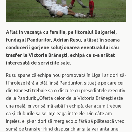
Aflat în vacanţă cu familia, pe litoralul Bulgariei,
fundaşul Pandurilor, Adrian Rusu, a lăsat în seama
conducerii gorjene soluţionarea eventualului său
trasfer la Victoria Brăneşti, echipă ce s-a arătat
interesată de serviciile sale.
Rusu spune că echipa nou promovată în Liga I ar dori să-
l înroleze fără a plăti însă Pandurilor, situaţie pe care cei
din Brăneşti trebuie să o discute cu preşedintele executiv
de la Pandurii: „Oferta celor de la Victoria Brăneşti este
una reală, ei vor să mă aibă în echipă, dar acum trebuie
ca şi cluburile să se înţeleagă între ele. Din câte am
înţeles, ei şi-ar dori să merg acolo fără să plătească vreo
sumă de transfer fiind dispuşi chiar şi la varianta unui