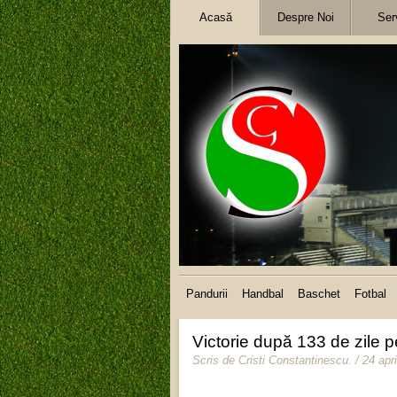
Acasă
Despre Noi
Serv
Pandurii
Handbal
Baschet
Fotbal
Victorie după 133 de zile p
Scris de
Cristi Constantinescu
.
/ 24 apr