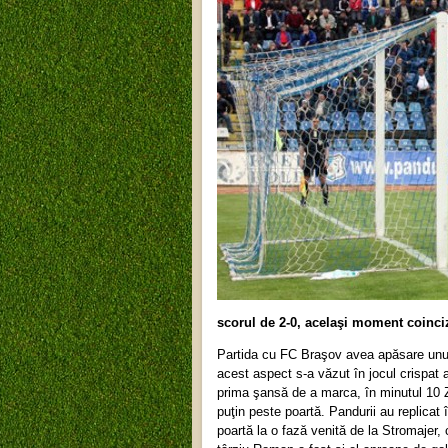
scorul de 2-0, acelaşi moment coinciz
Partida cu FC Braşov avea apăsare unui m
acest aspect s-a văzut în jocul crispat a
prima şansă de a marca, în minutul 10 Z
puţin peste poartă. Pandurii au replicat 
poartă la o fază venită de la Stromajer,