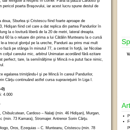
l, dar Mingote a respins în corner. Până la pauză Cardoso şi
n pericol poarta Braşovului, iar acest lucru spune destul de
a doua, Sburlea şi Cristescu fiind foarte aproape de
, Hidişan fiind cel care a dat replica din partea Pandurilor în
ung la o lovitură liberă de la 20 de metri, lateral dreapta.
tul 60 la o reluare din prima a lui Cătălin Munteanu la o cursă
Sp
e-a trecut glonţul pe la ureche, Pandurii au prins mai mult
o fază pe stânga în minutul 77, a centrat în forţă, iar Nicolae
n colţul careului mic, arbitrul Unimatan acordând fără ezitare
V
at perfect, tare, la semiînălţime şi Mincă n-a putut face nimic,
ul.
e egalarea trimiţându-l şi pe Mincă în careul Pandurilor,
in Cârţu continuând astfel cursa supravieţuirii în Liga I.
-0)
i: 4.000
)
Ar
 Chibulcutean, Cardoso – Nalaţi (min. 46 Hidişan), Murgan,
P
c (min. 73 Kamara), Stromajer. Antrenor Sorin Cârţu.
F
p
iogo, Oros, Ezequias – C. Munteanu, Cristescu (min. 78