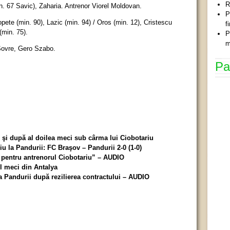
R
n. 67 Savic), Zaharia. Antrenor Viorel Moldovan.
P
pete (min. 90), Lazic (min. 94) / Oros (min. 12), Cristescu
f
(min. 75).
P
m
Şovre, Gero Szabo.
Pa
e şi după al doilea meci sub cârma lui Ciobotariu
iu la Pandurii: FC Braşov – Pandurii 2-0 (1-0)
i pentru antrenorul Ciobotariu” – AUDIO
l meci din Antalya
a Pandurii după rezilierea contractului – AUDIO