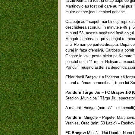
târziu Roman a fost şi el aproape de go
Martinovic au fost cei care au mai pus î
multe despre jocul echipei gorjene.
Oaspeţii au început mai bine şi repriza 
deschiderea scorului în minutele 49 şi 53
minutul 58, acesta negăsind însă colţul l
Mingote a intervenit providenţial în minu
a lui Roman pe partea dreaptă. După ce l
curaj în faza ofensivă, Cardoso a pornit 
Grigore la lovit peste picior pe Kamara î
punctul de la 11 metri. Hidişan a execut
Pandurii reuşind astfel să deschidă scor
Chiar dacă Braşovul a încercat să forţez
scorul a rămas nemodificat, trupa lui Sor
Pandurii Târgu Jiu – FC Braşov 1-0 (0
Stadion „Municipal” Târgu Jiu, spectator
A marcat: Hidişan (min. 77 – din penalti
Pandurii:
Mingote – Popete, Martinovic,
Vranjes, Orac (min. 53 Lazic) – Raskovi
FC Braşov:
Mincă – Rui Duarte, Nuno D