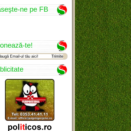
seşte-ne pe FB
onează-te!
blicitate