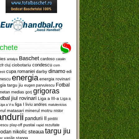
ichete
Baschet
ies
cardoso
antalya
catalin
ciobotariu
condescu
cfr cluj
csm
dinamo
cupa romaniei
darby
edi
esti
energia
anescu
energia rovinari
Fotbal
gia targu jiu
eugen parvulescu
grigoras
metan medias
gorj
jiul rovinari
dbal
Liga a III-a
Liga a
liga I
liviu andries
Liga a V-a
matulevicius
minerul motru
rul matasari
nistor
ndurii
pandurii II
pintilii
pustai
lescu
rezultate
play-off
rapid
targu jiu
steaua
odan nikolic
vasile stanga
er