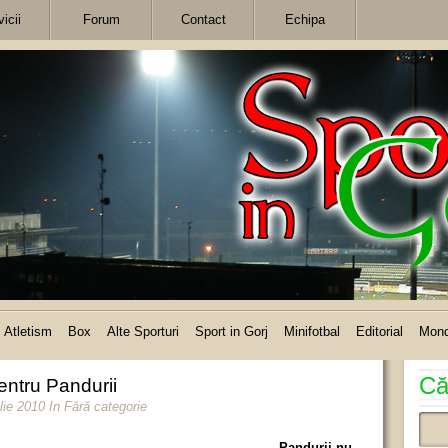
icii
Forum
Contact
Echipa
Atletism
Box
Alte Sporturi
Sport in Gorj
Minifotbal
Editorial
Mon
Că
entru Pandurii
ilie 2010
In Fără categorie
Pandurii nu