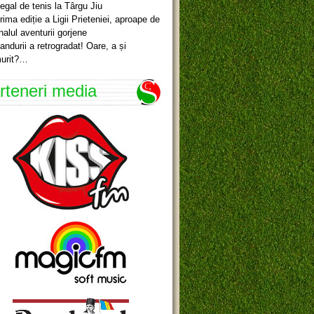
egal de tenis la Târgu Jiu
rima ediție a Ligii Prieteniei, aproape de
inalul aventurii gorjene
andurii a retrogradat! Oare, a și
urit?…
rteneri media