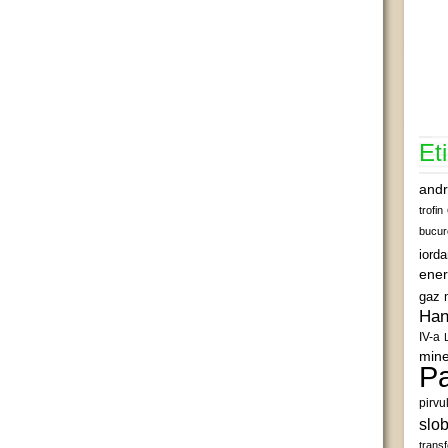
Et
andr
trofin
bucur
iord
ener
gaz 
Han
IV-a
mine
Pa
pirvu
slob
transf