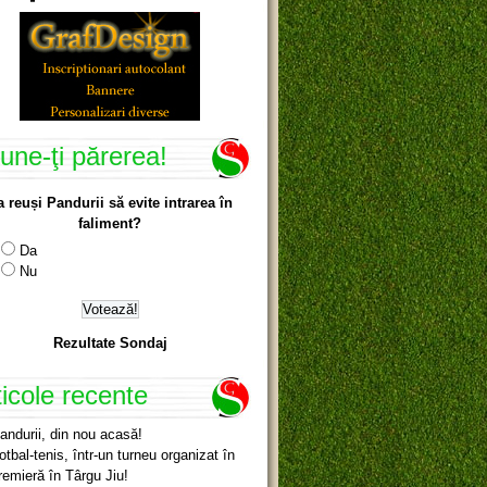
une-ţi părerea!
a reuși Pandurii să evite intrarea în
faliment?
Da
Nu
Rezultate Sondaj
ticole recente
andurii, din nou acasă!
otbal-tenis, într-un turneu organizat în
remieră în Târgu Jiu!