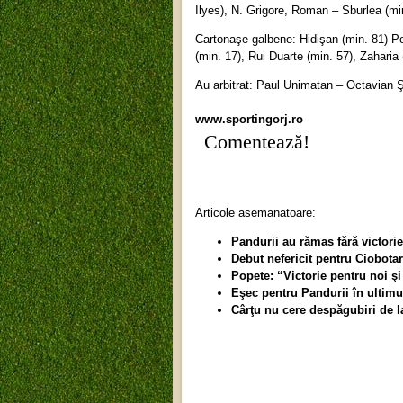
Ilyes), N. Grigore, Roman – Sburlea (mi
Cartonaşe galbene: Hidişan (min. 81) Po
(min. 17), Rui Duarte (min. 57), Zaharia 
Au arbitrat: Paul Unimatan – Octavian 
www.sportingorj.ro
Comentează!
Articole asemanatoare:
Pandurii au rămas fără victori
Debut nefericit pentru Ciobotar
Popete: “Victorie pentru noi ş
Eşec pentru Pandurii în ultimu
Cârţu nu cere despăgubiri de l