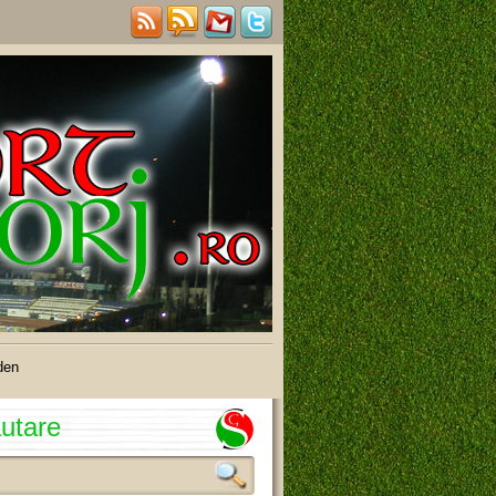
den
utare