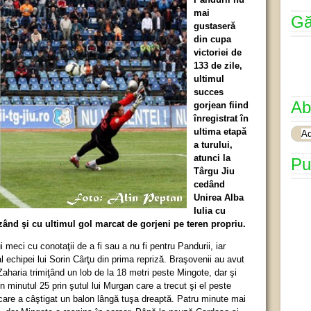
mai
Gă
gustaseră
din cupa
victoriei de
133 de zile,
ultimul
succes
Ab
gorjean fiind
înregistrat în
ultima etapă
a turului,
atunci la
Pu
Târgu Jiu
cedând
Unirea Alba
Iulia cu
ând şi cu ultimul gol marcat de gorjeni pe teren propriu.
eci cu conotaţii de a fi sau a nu fi pentru Pandurii, iar
l echipei lui Sorin Cârţu din prima repriză. Braşovenii au avut
aharia trimiţând un lob de la 18 metri peste Mingote, dar şi
în minutul 25 prin şutul lui Murgan care a trecut şi el peste
 care a câştigat un balon lângă tuşa dreaptă. Patru minute mai