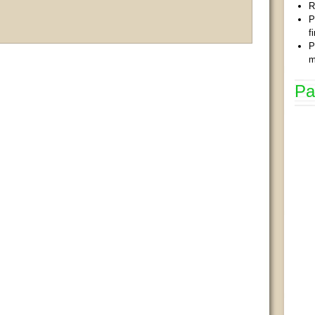
R
P
f
P
m
Pa