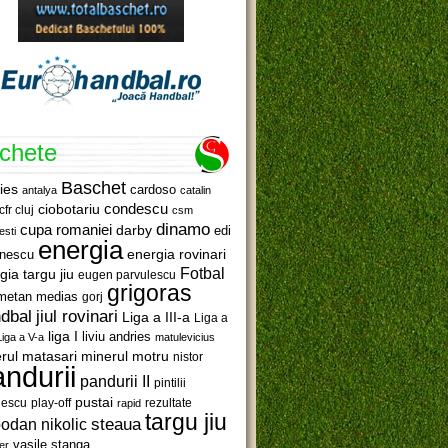
ichete
Baschet
ies
cardoso
antalya
catalin
ciobotariu
condescu
cfr cluj
csm
dinamo
cupa romaniei
darby
edi
esti
energia
anescu
energia rovinari
Fotbal
gia targu jiu
eugen parvulescu
grigoras
metan medias
gorj
jiul rovinari
dbal
Liga a III-a
Liga a
liga I
liviu andries
Liga a V-a
matulevicius
minerul motru
rul matasari
nistor
ndurii
pandurii II
pintilii
pustai
lescu
rezultate
play-off
rapid
targu jiu
steaua
odan nikolic
vasile stanga
er