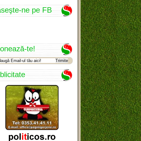
seşte-ne pe FB
onează-te!
blicitate