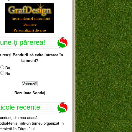
une-ţi părerea!
a reuși Pandurii să evite intrarea în
faliment?
Da
Nu
Rezultate Sondaj
ticole recente
andurii, din nou acasă!
otbal-tenis, într-un turneu organizat în
remieră în Târgu Jiu!