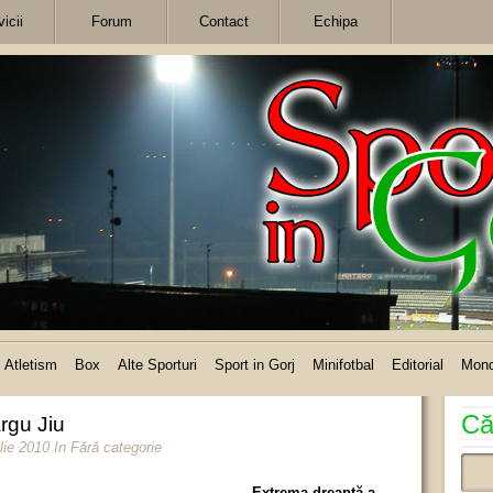
icii
Forum
Contact
Echipa
Atletism
Box
Alte Sporturi
Sport in Gorj
Minifotbal
Editorial
Mon
Că
rgu Jiu
ilie 2010
In Fără categorie
Extrema dreaptă a