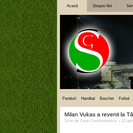
Acasă
Despre Noi
Serv
Pandurii
Handbal
Baschet
Fotbal
Milan Vukas a revenit la Tâ
Scris de
Cristi Constantinescu
.
/ 22 apr