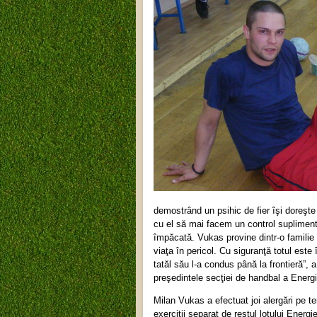
demostrând un psihic de fier îşi doreş
cu el să mai facem un control suplimenta
împăcată. Vukas provine dintr-o familie f
viaţa în pericol. Cu siguranţă totul este 
tatăl său l-a condus până la frontieră”, 
preşedintele secţiei de handbal a Energi
Milan Vukas a efectuat joi alergări pe te
exerciţii separat de restul lotului Energ