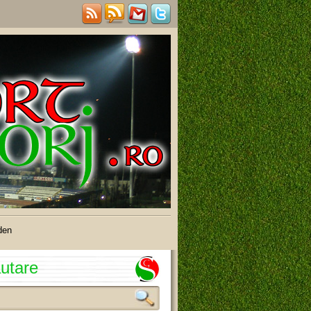
den
utare