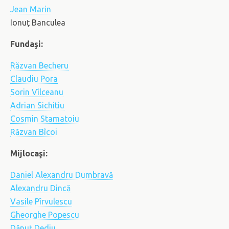
Jean Marin
Ionuţ Banculea
Fundaşi:
Răzvan Becheru
Claudiu Pora
Sorin Vîlceanu
Adrian Sichitiu
Cosmin Stamatoiu
Răzvan Bîcoi
Mijlocaşi:
Daniel Alexandru Dumbravă
Alexandru Dincă
Vasile Pîrvulescu
Gheorghe Popescu
Dănuţ Dediu