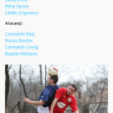
Mihai Oproiu
Cătălin Grigorescu
Atacanţi:
Constantin Răuţ
Marius Bondoc
Constantin Covrig
Bogdan Răduţoiu