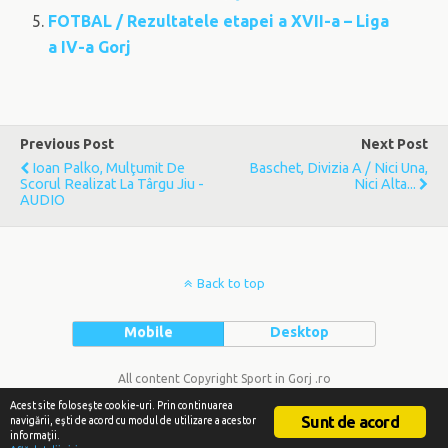
FOTBAL / Rezultatele etapei a XVII-a – Liga
a IV-a Gorj
Previous Post
Next Post
Ioan Palko, Mulţumit De
Baschet, Divizia A / Nici Una,
Scorul Realizat La Târgu Jiu -
Nici Alta...
AUDIO
Back to top
Mobile
Desktop
All content Copyright Sport in Gorj .ro
Acest site foloseşte cookie-uri. Prin continuarea
Sunt de acord
navigării, eşti de acord cu modul de utilizare a acestor
informaţii.