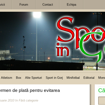
icii
Forum
Contact
Echipa
Atletism
Box
Alte Sporturi
Sport in Gorj
Minifotbal
Editorial
Mon
Că
ermen de plată pentru evitarea
ruarie 2010
In Fără categorie