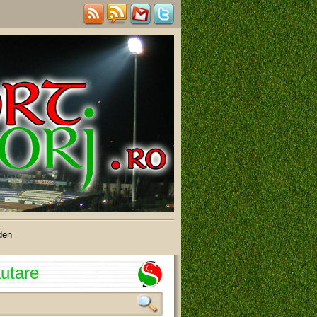
den
utare