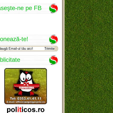
seşte-ne pe FB
onează-te!
blicitate