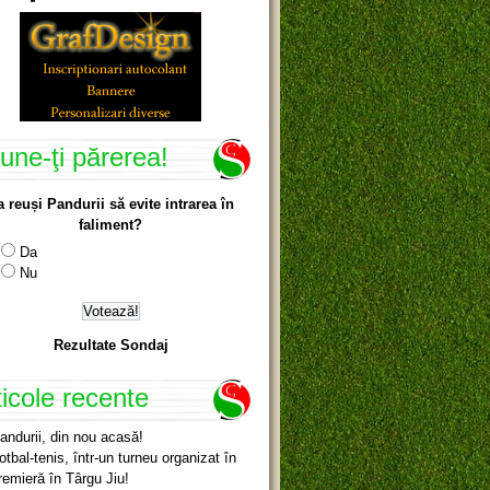
une-ţi părerea!
a reuși Pandurii să evite intrarea în
faliment?
Da
Nu
Rezultate Sondaj
ticole recente
andurii, din nou acasă!
otbal-tenis, într-un turneu organizat în
remieră în Târgu Jiu!