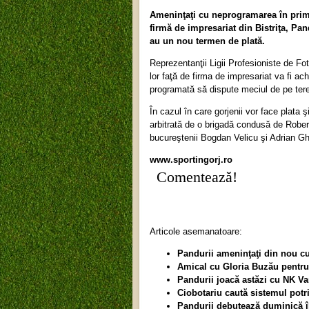
Ameninţaţi cu neprogramarea în prima 
firmă de impresariat din Bistriţa, Pan
au un nou termen de plată.
Reprezentanţii Ligii Profesioniste de Fot
lor faţă de firma de impresariat va fi ach
programată să dispute meciul de pe teren
În cazul în care gorjenii vor face plata 
arbitrată de o brigadă condusă de Rober
bucureştenii Bogdan Velicu şi Adrian Gh
www.sportingorj.ro
Comentează!
Articole asemanatoare:
Pandurii ameninţaţi din nou 
Amical cu Gloria Buzău pentru 
Pandurii joacă astăzi cu NK Va
Ciobotariu caută sistemul potri
Pandurii debutează duminică în