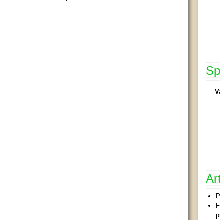
Sp
V
Ar
P
F
p