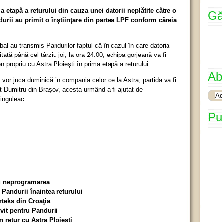
etapă a returului din cauza unei datorii neplătite către o
Gă
durii au primit o înştiinţare din partea LPF conform căreia
bal au transmis Pandurilor faptul că în cazul în care datoria
itată până cel târziu joi, la ora 24:00, echipa gorjeană va fi
 propriu cu Astra Ploieşti în prima etapă a returului.
Ab
şi vor juca duminică în compania celor de la Astra, partida va fi
t Dumitru din Braşov, acesta urmând a fi ajutat de
inguleac.
Pu
cu neprogramarea
Pandurii înaintea returului
rteks din Croaţia
vit pentru Pandurii
 retur cu Astra Ploieşti