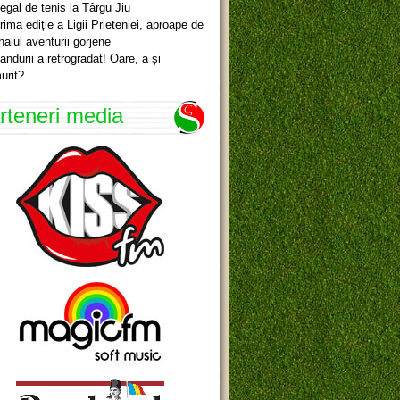
egal de tenis la Târgu Jiu
rima ediție a Ligii Prieteniei, aproape de
inalul aventurii gorjene
andurii a retrogradat! Oare, a și
urit?…
rteneri media