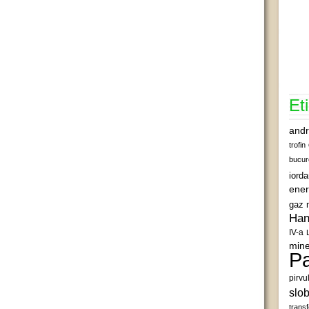
Et
andr
trofin
bucur
iord
ener
gaz 
Han
IV-a
mine
Pa
pirvu
slob
transf