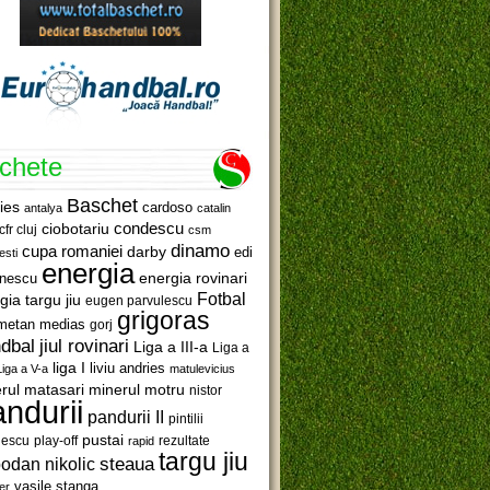
ichete
Baschet
ies
cardoso
antalya
catalin
ciobotariu
condescu
cfr cluj
csm
dinamo
cupa romaniei
darby
edi
esti
energia
anescu
energia rovinari
Fotbal
gia targu jiu
eugen parvulescu
grigoras
metan medias
gorj
jiul rovinari
dbal
Liga a III-a
Liga a
liga I
liviu andries
Liga a V-a
matulevicius
minerul motru
rul matasari
nistor
ndurii
pandurii II
pintilii
pustai
lescu
rezultate
play-off
rapid
targu jiu
steaua
odan nikolic
vasile stanga
er