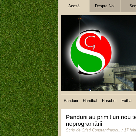
Acasă
Despre Noi
Serv
Pandurii
Handbal
Baschet
Fotbal
Pandurii au primit un nou t
neprogramării
Scris de
Cristi Constantinescu
.
/ 17 feb