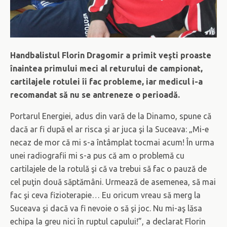
Handbalistul Florin Dragomir a primit veşti proaste
înaintea primului meci al returului de campionat,
cartilajele rotulei îi fac probleme, iar medicul i-a
recomandat să nu se antreneze o perioadă.
Portarul Energiei, adus din vară de la Dinamo, spune că
dacă ar fi după el ar risca şi ar juca şi la Suceava: „Mi-e
necaz de mor că mi s-a întâmplat tocmai acum! În urma
unei radiografii mi s-a pus că am o problemă cu
cartilajele de la rotulă şi că va trebui să fac o pauză de
cel puţin două săptămâni. Urmează de asemenea, să mai
fac şi ceva fizioterapie… Eu oricum vreau să merg la
Suceava şi dacă va fi nevoie o să şi joc. Nu mi-aş lăsa
echipa la greu nici în ruptul capului!”, a declarat Florin