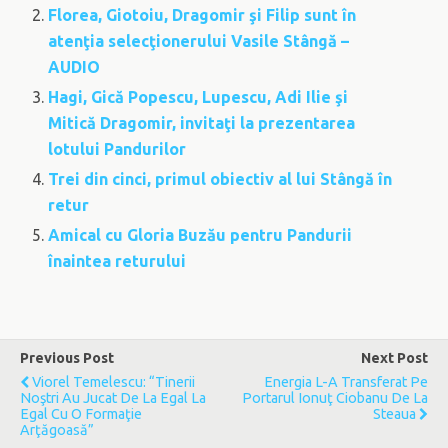
Florea, Giotoiu, Dragomir şi Filip sunt în
atenţia selecţionerului Vasile Stângă –
AUDIO
Hagi, Gică Popescu, Lupescu, Adi Ilie şi
Mitică Dragomir, invitaţi la prezentarea
lotului Pandurilor
Trei din cinci, primul obiectiv al lui Stângă în
retur
Amical cu Gloria Buzău pentru Pandurii
înaintea returului
Previous Post
Next Post
Viorel Temelescu: “Tinerii
Energia L-A Transferat Pe
Noştri Au Jucat De La Egal La
Portarul Ionuţ Ciobanu De La
Egal Cu O Formaţie
Steaua
Arţăgoasă”