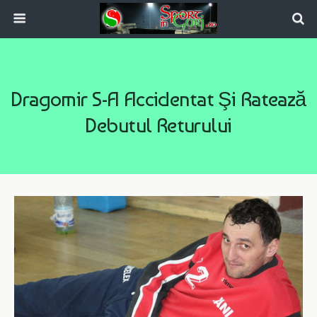
Dragomir S-A Accidentat Şi Ratează
Debutul Returului