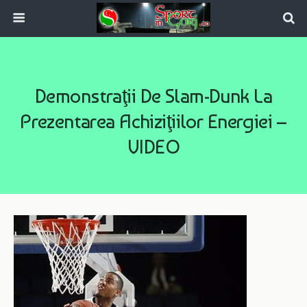
Demonstraţii De Slam-Dunk La
Prezentarea Achiziţiilor Energiei –
VIDEO