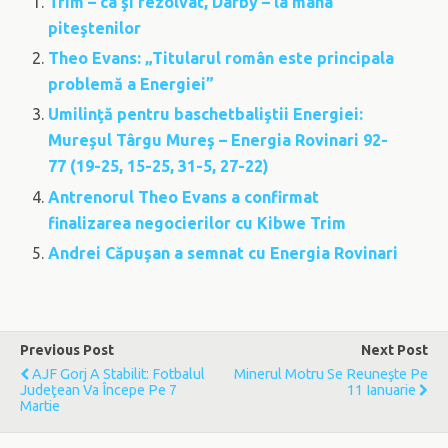
Trim – ca şi rezolvat, Darby – la mâna
piteştenilor
Theo Evans: „Titularul român este principala
problemă a Energiei”
Umilinţă pentru baschetbaliştii Energiei:
Mureşul Târgu Mureş – Energia Rovinari 92-
77 (19-25, 15-25, 31-5, 27-22)
Antrenorul Theo Evans a confirmat
finalizarea negocierilor cu Kibwe Trim
Andrei Căpuşan a semnat cu Energia Rovinari
Previous Post
Next Post
AJF Gorj A Stabilit: Fotbalul
Minerul Motru Se Reuneşte Pe
Judeţean Va Începe Pe 7
11 Ianuarie
Martie