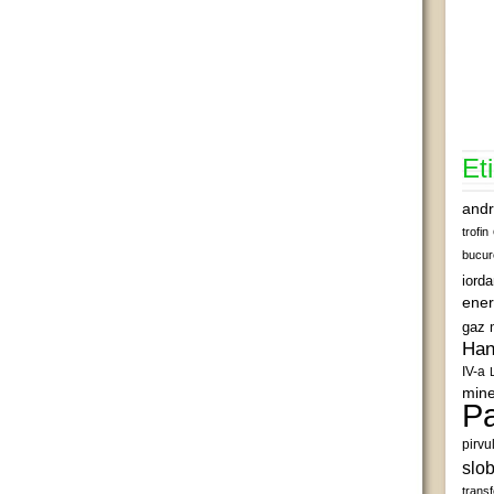
Et
andr
trofin
bucur
iord
ener
gaz 
Han
IV-a
mine
Pa
pirvu
slob
transf