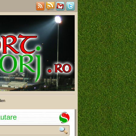
den
utare