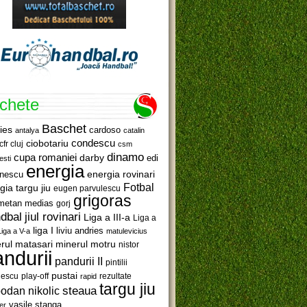
ichete
Baschet
ies
cardoso
antalya
catalin
ciobotariu
condescu
cfr cluj
csm
dinamo
cupa romaniei
darby
edi
esti
energia
anescu
energia rovinari
Fotbal
gia targu jiu
eugen parvulescu
grigoras
metan medias
gorj
jiul rovinari
dbal
Liga a III-a
Liga a
liga I
liviu andries
Liga a V-a
matulevicius
minerul motru
rul matasari
nistor
ndurii
pandurii II
pintilii
pustai
lescu
rezultate
play-off
rapid
targu jiu
steaua
odan nikolic
vasile stanga
er