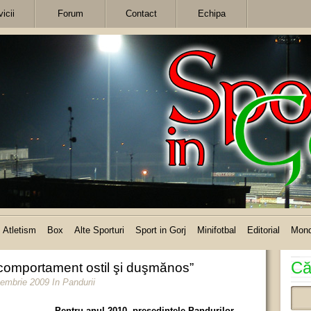
icii
Forum
Contact
Echipa
Atletism
Box
Alte Sporturi
Sport in Gorj
Minifotbal
Editorial
Mon
Că
omportament ostil şi duşmănos”
cembrie 2009
In
Pandurii
Pentru anul 2010, preşedintele Pandurilor