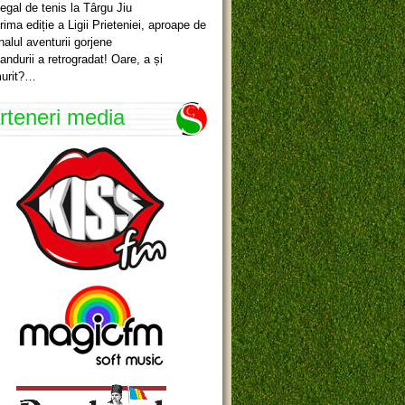
egal de tenis la Târgu Jiu
rima ediție a Ligii Prieteniei, aproape de
inalul aventurii gorjene
andurii a retrogradat! Oare, a și
urit?…
rteneri media