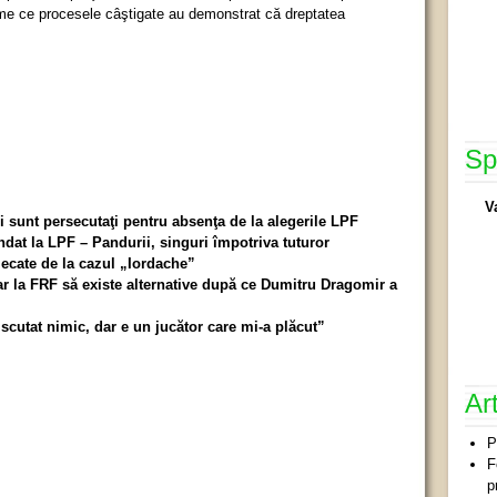
e ce procesele câştigate au demonstrat că dreptatea
Sp
V
sunt persecutaţi pentru absenţa de la alegerile LPF
at la LPF – Pandurii, singuri împotriva tuturor
ecate de la cazul „Iordache”
 la FRF să existe alternative după ce Dumitru Dragomir a
utat nimic, dar e un jucător care mi-a plăcut”
Ar
P
F
p