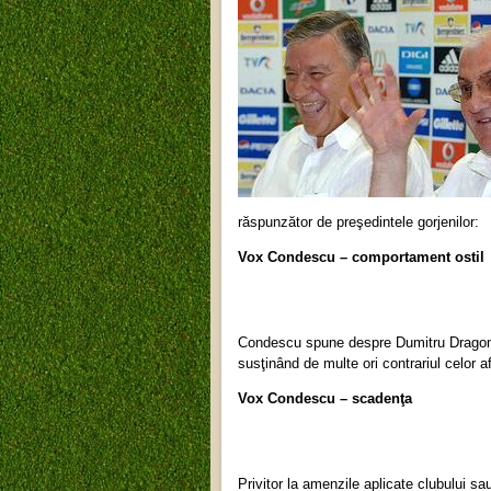
răspunzător de preşedintele gorjenilor:
Vox Condescu – comportament ostil
Condescu spune despre Dumitru Dragomir
susţinând de multe ori contrariul celor 
Vox Condescu – scadenţa
Privitor la amenzile aplicate clubului s