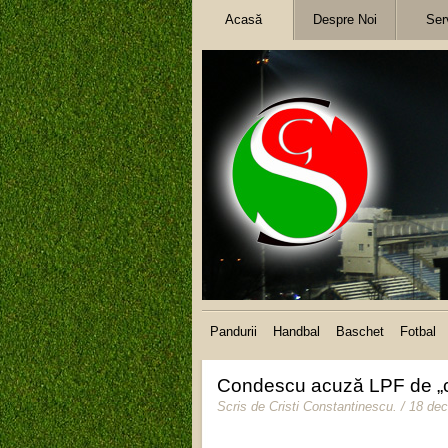
Acasă
Despre Noi
Serv
Pandurii
Handbal
Baschet
Fotbal
Condescu acuză LPF de „c
Scris de
Cristi Constantinescu
.
/ 18 de