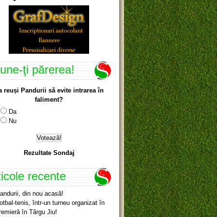
une-ţi părerea!
a reuși Pandurii să evite intrarea în
faliment?
Da
Nu
Rezultate Sondaj
ticole recente
andurii, din nou acasă!
otbal-tenis, într-un turneu organizat în
remieră în Târgu Jiu!