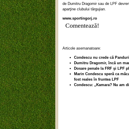
de Dumitru Dragomir sau de LPF devrem
aparţine clubului târgujian.
www.sportingorj.ro
Comentează!
Articole asemanatoare:
Condescu nu crede că Pandurii 
Dumitru Dragomir, încă un mand
Dosare penale la FRF şi LPF pl
Marin Condescu speră ca măcar
fost reales în fruntea LPF
Condescu: „Kamara? Nu am disc