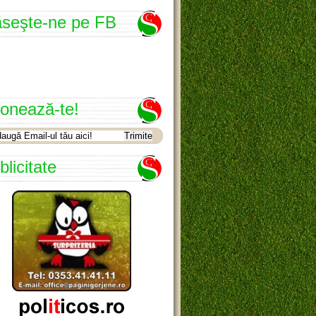
seşte-ne pe FB
onează-te!
blicitate