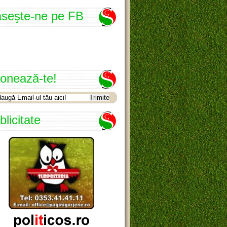
seşte-ne pe FB
onează-te!
blicitate