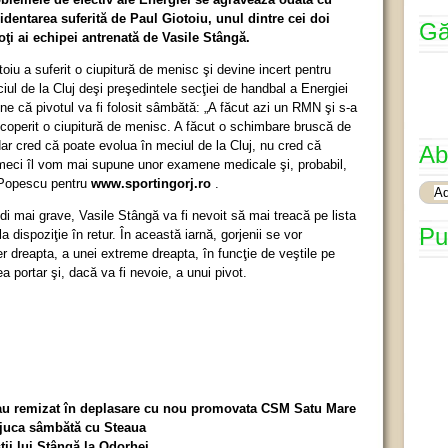
identarea suferită de Paul Giotoiu, unul dintre cei doi
Gă
oţi ai echipei antrenată de Vasile Stângă.
toiu a suferit o ciupitură de menisc şi devine incert pentru
iul de la Cluj deşi preşedintele secţiei de handbal a Energiei
ne că pivotul va fi folosit sâmbătă: „A făcut azi un RMN şi s-a
coperit o ciupitură de menisc. A făcut o schimbare bruscă de
dar cred că poate evolua în meciul de la Cluj, nu cred că
Ab
 meci îl vom mai supune unor examene medicale şi, probabil,
e Popescu pentru
www.sportingorj.ro
.
i mai grave, Vasile Stângă va fi nevoit să mai treacă pe lista
Pu
la dispoziţie în retur. În această iarnă, gorjenii se vor
er dreapta, a unei extreme dreapta, în funcţie de veştile pe
ea portar şi, dacă va fi nevoie, a unui pivot.
ă au remizat în deplasare cu nou promovata CSM Satu Mare
 juca sâmbătă cu Steaua
tii lui Stângă la Odorhei