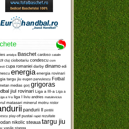
ichete
Baschet
ies
cardoso
antalya
catalin
ciobotariu
condescu
cfr cluj
csm
dinamo
cupa romaniei
darby
edi
esti
energia
anescu
energia rovinari
Fotbal
gia targu jiu
eugen parvulescu
grigoras
metan medias
gorj
jiul rovinari
dbal
Liga a III-a
Liga a
liga I
liviu andries
Liga a V-a
matulevicius
minerul motru
rul matasari
nistor
ndurii
pandurii II
pintilii
pustai
lescu
rezultate
play-off
rapid
targu jiu
steaua
odan nikolic
vasile stanga
er