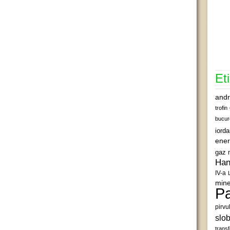
Et
andr
trofin
bucur
iord
ener
gaz 
Han
IV-a
mine
Pa
pirvu
slob
transf