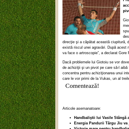
acc
piv
Gio
mec
spu
des
direcţie şi a căpătat această ciupitură, 
există riscul unei agravări. După acest
va face o artroscopie”, a declarat Gor
Dacă problemele lui Giotoiu se vor doved
de achiziţii şi un pivot pe care să-l aibă 
concentra pentru achiziţionarea unui int
care le vor primi de la Vukas, un al treil
Comentează!
Articole asemanatoare:
Handbaliştii lui Vasile Stâng
Energia Pandurii Târgu Jiu va
Victorie mare pentru handbaliş