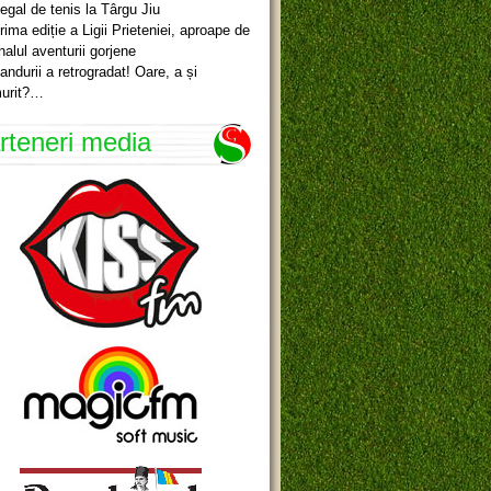
egal de tenis la Târgu Jiu
rima ediție a Ligii Prieteniei, aproape de
inalul aventurii gorjene
andurii a retrogradat! Oare, a și
urit?…
rteneri media