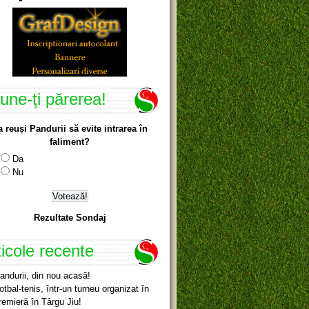
une-ţi părerea!
a reuși Pandurii să evite intrarea în
faliment?
Da
Nu
Rezultate Sondaj
ticole recente
andurii, din nou acasă!
otbal-tenis, într-un turneu organizat în
remieră în Târgu Jiu!