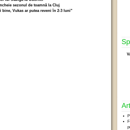
 încheie sezonul de toamnă la Cluj
 bine, Vukas ar putea reveni în 2-3 luni”
Sp
V
Ar
P
F
p