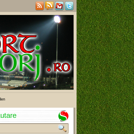
den
utare