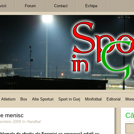
icii
Forum
Contact
Echipa
Atletism
Box
Alte Sporturi
Sport in Gorj
Minifotbal
Editorial
Mon
Că
 de menisc
cembrie 2009
In
Handbal
blemele de efectiv ale Energiei se agravează odată cu