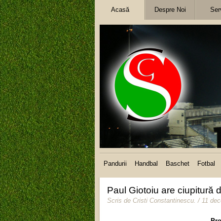
Acasă
Despre Noi
Serv
Pandurii
Handbal
Baschet
Fotbal
Paul Giotoiu are ciupitură
Scris de
Cristi Constantinescu
.
/ 11 de
Pro