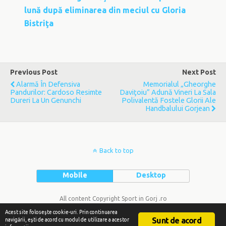
lună după eliminarea din meciul cu Gloria
Bistriţa
Previous Post
Next Post
Alarmă În Defensiva
Memorialul „Gheorghe
Pandurilor: Cardoso Resimte
Daviţoiu” Adună Vineri La Sala
Dureri La Un Genunchi
Polivalentă Fostele Glorii Ale
Handbalului Gorjean
Back to top
Mobile
Desktop
All content Copyright Sport in Gorj .ro
Acest site foloseşte cookie-uri. Prin continuarea
Sunt de acord
navigării, eşti de acord cu modul de utilizare a acestor