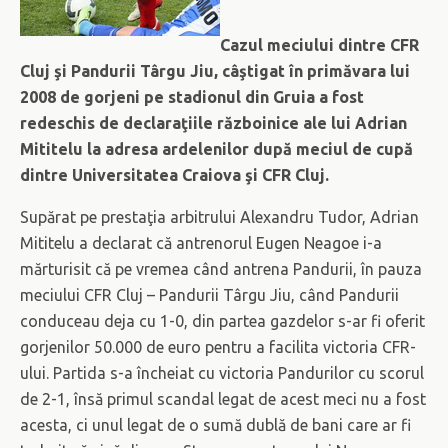
Cazul meciului dintre CFR
Cluj şi Pandurii Târgu Jiu, câştigat în primăvara lui
2008 de gorjeni pe stadionul din Gruia a fost
redeschis de declaraţiile războinice ale lui Adrian
Mititelu la adresa ardelenilor după meciul de cupă
dintre Universitatea Craiova şi CFR Cluj.
Supărat pe prestaţia arbitrului Alexandru Tudor, Adrian
Mititelu a declarat că antrenorul Eugen Neagoe i-a
mărturisit că pe vremea când antrena Pandurii, în pauza
meciului CFR Cluj – Pandurii Târgu Jiu, când Pandurii
conduceau deja cu 1-0, din partea gazdelor s-ar fi oferit
gorjenilor 50.000 de euro pentru a facilita victoria CFR-
ului. Partida s-a încheiat cu victoria Pandurilor cu scorul
de 2-1, însă primul scandal legat de acest meci nu a fost
acesta, ci unul legat de o sumă dublă de bani care ar fi