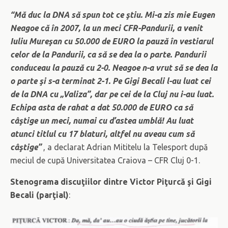
“Mă duc la DNA să spun tot ce ştiu. Mi-a zis mie Eugen
Neagoe că în 2007, la un meci CFR-Pandurii, a venit
Iuliu Mureşan cu 50.000 de EURO la pauză în vestiarul
celor de la Pandurii, ca să se dea la o parte. Pandurii
conduceau la pauză cu 2-0. Neagoe n-a vrut să se dea la
o parte şi s-a terminat 2-1. Pe Gigi Becali l-au luat cei
de la DNA cu „Valiza”,
dar pe cei de la Cluj nu i-au luat.
Echipa asta de rahat a dat 50.000 de EURO ca să
câştige un meci, numai cu d’astea umblă! Au luat
atunci titlul cu 17 blaturi, altfel nu aveau cum să
câştige”
, a declarat Adrian Mititelu la Telesport după
meciul de cupă Universitatea Craiova – CFR Cluj 0-1.
Stenograma discuţiilor dintre Victor Piţurcă şi Gigi
Becali (parţial)
: