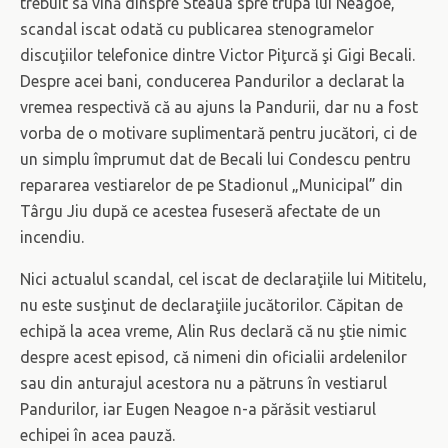
trebuit să vină dinspre Steaua spre trupa lui Neagoe,
scandal iscat odată cu publicarea stenogramelor
discuţiilor telefonice dintre Victor Piţurcă şi Gigi Becali.
Despre acei bani, conducerea Pandurilor a declarat la
vremea respectivă că au ajuns la Pandurii, dar nu a fost
vorba de o motivare suplimentară pentru jucători, ci de
un simplu împrumut dat de Becali lui Condescu pentru
repararea vestiarelor de pe Stadionul „Municipal” din
Târgu Jiu după ce acestea fuseseră afectate de un
incendiu.
Nici actualul scandal, cel iscat de declaraţiile lui Mititelu,
nu este susţinut de declaraţiile jucătorilor. Căpitan de
echipă la acea vreme, Alin Rus declară că nu ştie nimic
despre acest episod, că nimeni din oficialii ardelenilor
sau din anturajul acestora nu a pătruns în vestiarul
Pandurilor, iar Eugen Neagoe n-a părăsit vestiarul
echipei în acea pauză.