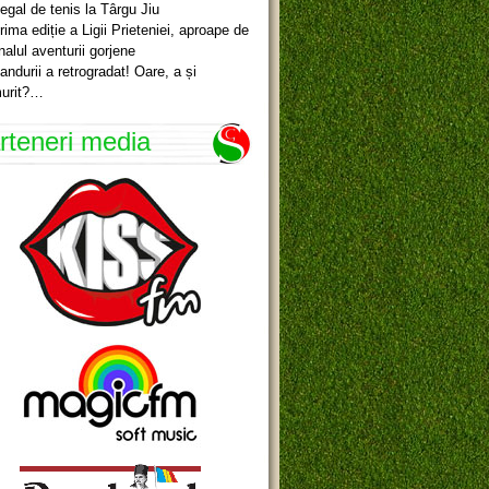
egal de tenis la Târgu Jiu
rima ediție a Ligii Prieteniei, aproape de
inalul aventurii gorjene
andurii a retrogradat! Oare, a și
urit?…
rteneri media