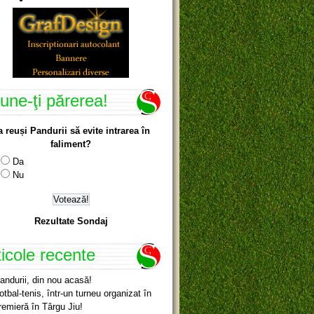
une-ţi părerea!
a reuși Pandurii să evite intrarea în
faliment?
Da
Nu
Rezultate Sondaj
ticole recente
andurii, din nou acasă!
otbal-tenis, într-un turneu organizat în
remieră în Târgu Jiu!