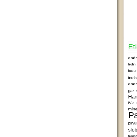
Et
andr
trofin
bucur
iord
ener
gaz 
Han
IV-a
mine
Pa
pirvu
slob
transf