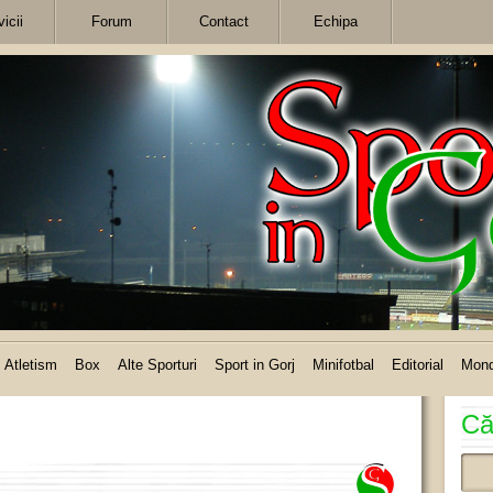
icii
Forum
Contact
Echipa
Atletism
Box
Alte Sporturi
Sport in Gorj
Minifotbal
Editorial
Mon
Că