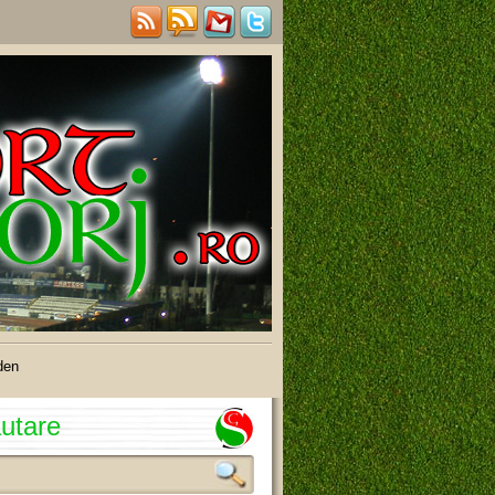
den
utare