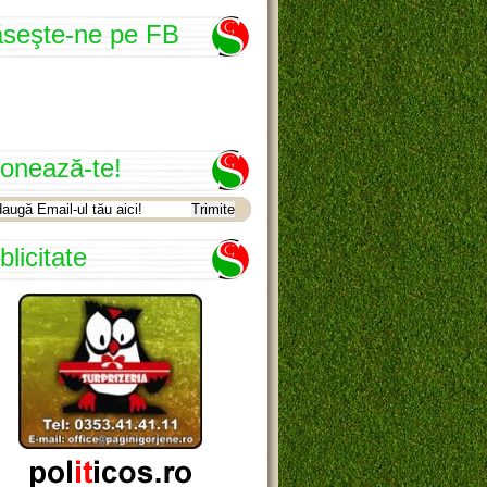
seşte-ne pe FB
onează-te!
blicitate