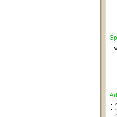
Sp
V
Ar
P
F
p