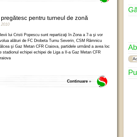
Gă
e pregătesc pentru turneul de zonă
e 2010
levii lui Cristi Popescu sunt repartizaţi în Zona a 7-a şi vor
volua alături de FC Drobeta Turnu Severin, CSM Râmnicu
Ab
âlcea şi Gaz Metan CFR Craiova, partidele urmând a avea loc
e stadionul echipei echipei de Liga a II-a Gaz Metan CFR
raiova
Pu
Continuare
»