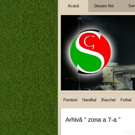
Acasă
Despre Noi
Serv
Pandurii
Handbal
Baschet
Fotbal
Arhivă " zona a 7-a "