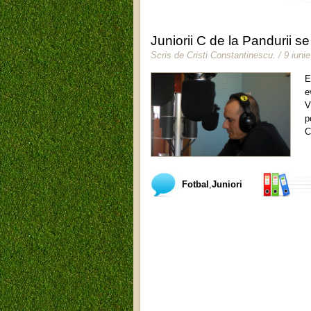
Juniorii C de la Pandurii s
Scris de
Cristi Constantinescu
.
/ 9 iuni
E
e
V
p
C
Fotbal
,
Juniori