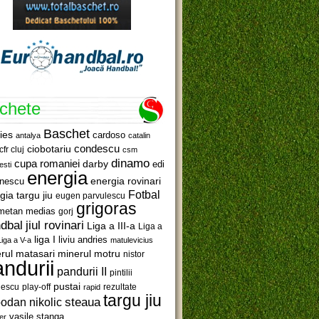
ichete
Baschet
ies
cardoso
antalya
catalin
ciobotariu
condescu
cfr cluj
csm
dinamo
cupa romaniei
darby
edi
esti
energia
anescu
energia rovinari
Fotbal
gia targu jiu
eugen parvulescu
grigoras
metan medias
gorj
jiul rovinari
dbal
Liga a III-a
Liga a
liga I
liviu andries
Liga a V-a
matulevicius
minerul motru
rul matasari
nistor
ndurii
pandurii II
pintilii
pustai
lescu
rezultate
play-off
rapid
targu jiu
steaua
odan nikolic
vasile stanga
er