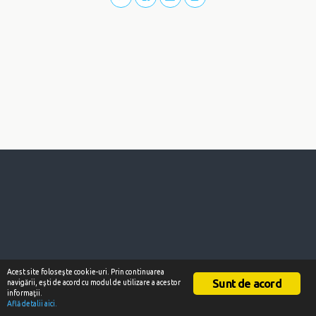
Acest site foloseşte cookie-uri. Prin continuarea
Sunt de acord
navigării, eşti de acord cu modul de utilizare a acestor
informaţii.
Află detalii aici.