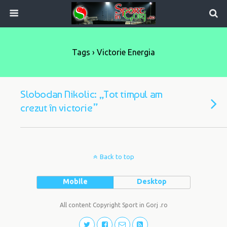
Tags › Victorie Energia
Slobodan Nikolic: „Tot timpul am
crezut în victorie”
Back to top
Mobile
Desktop
All content Copyright Sport in Gorj .ro