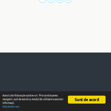
Acest site foloseşte cookie-uri. Prin continuarea
Sunt de acord
navigării, eşti de acord cu modul de utilizare a acestor
informaţii.
Află detalii aici.