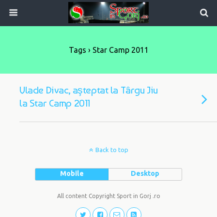
Tags › Star Camp 2011
Vlade Divac, aşteptat la Târgu Jiu
la Star Camp 2011
Back to top
Mobile
Desktop
All content Copyright Sport in Gorj .ro