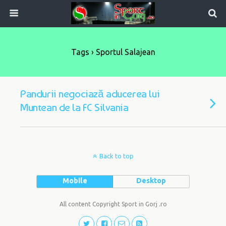
Tags › Sportul Salajean
Pandurii negociază aducerea lui
Muntean de la FC Silvania
Back to top
Mobile
Desktop
All content Copyright Sport in Gorj .ro