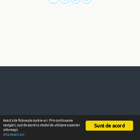
Acest site foloseşte cookie-uri. Prin continuarea
Sunt de acord
navigării, eşti de acord cu modul de utilizare a acestor
informaţii.
Află detalii aici.