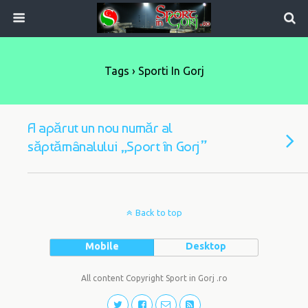
Tags › Sporti In Gorj
A apărut un nou număr al
săptămânalului „Sport în Gorj”
Back to top
Mobile
Desktop
All content Copyright Sport in Gorj .ro