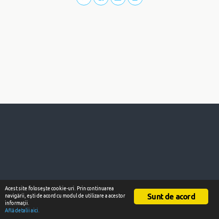
Acest site foloseşte cookie-uri. Prin continuarea
Sunt de acord
navigării, eşti de acord cu modul de utilizare a acestor
informaţii.
Află detalii aici.