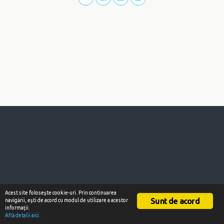
Acest site foloseşte cookie-uri. Prin continuarea
Sunt de acord
navigării, eşti de acord cu modul de utilizare a acestor
informaţii.
Află detalii aici.