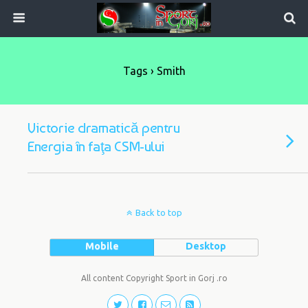
Tags › Smith
Victorie dramatică pentru
Energia în faţa CSM-ului
Back to top
Mobile
Desktop
All content Copyright Sport in Gorj .ro