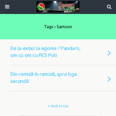
Tags › Samson
De la extaz la agonie / Pandurii,
om cu om cu ACS Poli
Din remiză în remiză, spre liga
secundă
Back to top