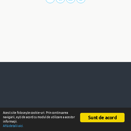
Acest site foloseşte cookie-uri. Prin continuarea
Sunt de acord
navigării, eşti de acord cu modul de utilizare a acestor
informaţii.
Află detalii aici.