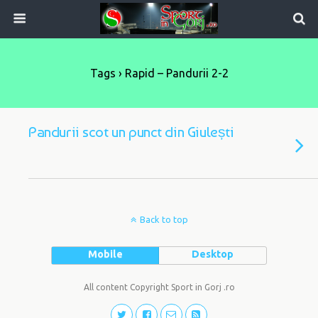
Tags › Rapid – Pandurii 2-2
Pandurii scot un punct din Giulești
Back to top
Mobile
Desktop
All content Copyright Sport in Gorj .ro