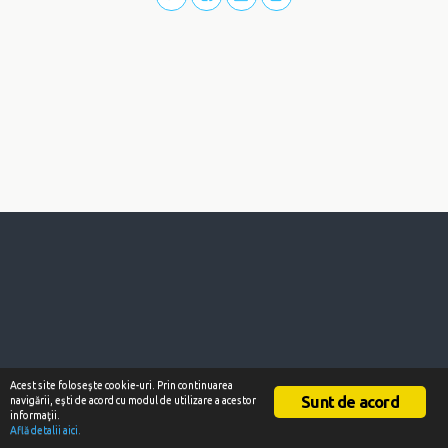
Acest site foloseşte cookie-uri. Prin continuarea
Sunt de acord
navigării, eşti de acord cu modul de utilizare a acestor
informaţii.
Află detalii aici.