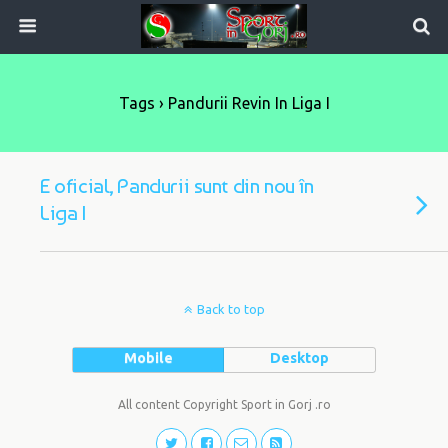
Tags › Pandurii Revin In Liga I
E oficial, Pandurii sunt din nou în
Liga I
Back to top
Mobile
Desktop
All content Copyright Sport in Gorj .ro