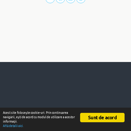
Acest site foloseşte cookie-uri. Prin continuarea
Sunt de acord
navigării, eşti de acord cu modul de utilizare a acestor
informaţii.
Află detalii aici.