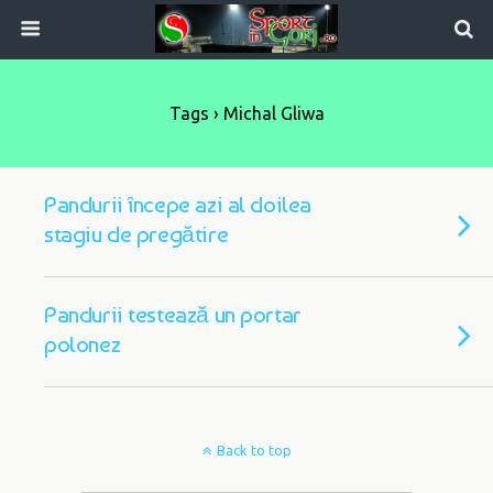
Tags › Michal Gliwa
Pandurii începe azi al doilea
stagiu de pregătire
Pandurii testează un portar
polonez
Back to top