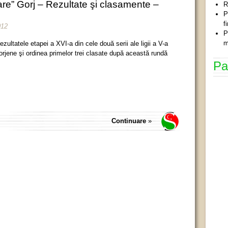
re” Gorj – Rezultate şi clasamente –
R
P
f
012
P
m
ezultatele etapei a XVI-a din cele două serii ale ligii a V-a
orjene şi ordinea primelor trei clasate după această rundă
Pa
Continuare
»