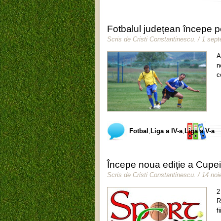
Fotbalul județean începe 
Scris de
Cristi Constantinescu
.
/ 1 sep
A
n
c
Fotbal
,
Liga a IV-a
,
Liga a V-a
Începe noua ediție a Cupe
Scris de
Cristi Constantinescu
.
/ 14 no
2
R
f