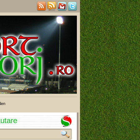
den
utare