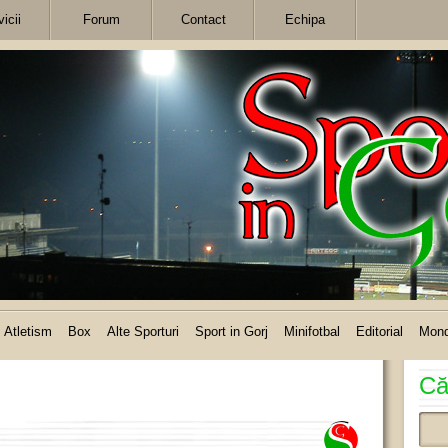
icii
Forum
Contact
Echipa
Atletism
Box
Alte Sporturi
Sport in Gorj
Minifotbal
Editorial
Mon
Că