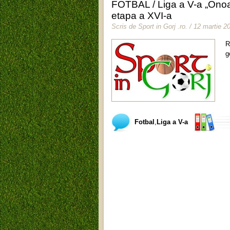
FOTBAL / Liga a V-a „Onoa
etapa a XVI-a
Scris de
Sport in Gorj .ro
.
/ 12 martie 2
R
g
Fotbal
,
Liga a V-a