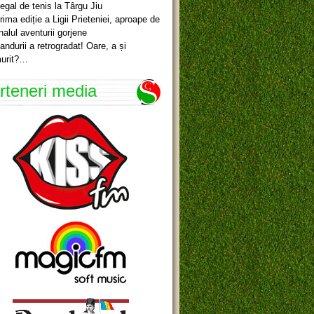
egal de tenis la Târgu Jiu
rima ediție a Ligii Prieteniei, aproape de
inalul aventurii gorjene
andurii a retrogradat! Oare, a și
urit?…
rteneri media