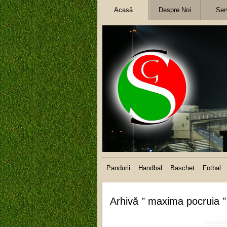
Acasă
Despre Noi
Serv
Pandurii
Handbal
Baschet
Fotbal
Arhivă " maxima pocruia "