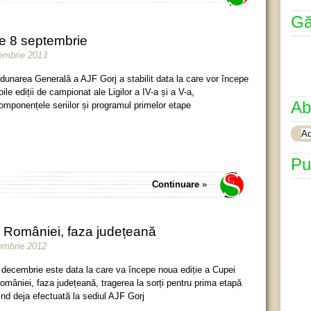
Gă
pe 8 septembrie
tembrie 2013
dunarea Generală a AJF Gorj a stabilit data la care vor începe
oile ediții de campionat ale Ligilor a IV-a și a V-a,
Ab
omponențele seriilor și programul primelor etape
Pu
Continuare
»
i României, faza județeană
iembrie 2012
 decembrie este data la care va începe noua ediție a Cupei
omâniei, faza județeană, tragerea la sorți pentru prima etapă
iind deja efectuată la sediul AJF Gorj