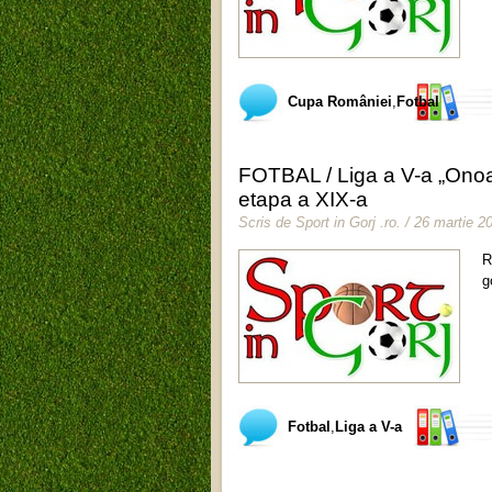
Cupa României
,
Fotbal
FOTBAL / Liga a V-a „Onoa
etapa a XIX-a
Scris de
Sport in Gorj .ro
.
/ 26 martie 2
R
g
Fotbal
,
Liga a V-a