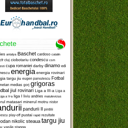
ichete
Baschet
ies
cardoso
antalya
catalin
ciobotariu
condescu
cfr cluj
csm
dinamo
cupa romaniei
darby
edi
esti
energia
anescu
energia rovinari
Fotbal
gia targu jiu
eugen parvulescu
grigoras
metan medias
gorj
jiul rovinari
dbal
Liga a III-a
Liga a
liga I
liviu andries
Liga a V-a
matulevicius
minerul motru
rul matasari
nistor
ndurii
pandurii II
pintilii
pustai
lescu
rezultate
play-off
rapid
targu jiu
steaua
odan nikolic
vasile stanga
er