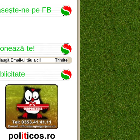
seşte-ne pe FB
onează-te!
blicitate