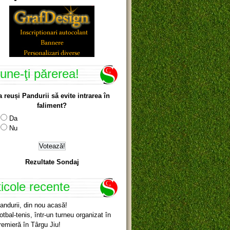
une-ţi părerea!
a reuși Pandurii să evite intrarea în
faliment?
Da
Nu
Rezultate Sondaj
ticole recente
andurii, din nou acasă!
otbal-tenis, într-un turneu organizat în
remieră în Târgu Jiu!