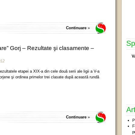
Continuare
»
Sp
re” Gorj – Rezultate şi clasamente –
V
012
ezultatele etapei a XIX-a din cele două serii ale ligii a V-a
orjene şi ordinea primelor trei clasate după această rundă
Ar
Continuare
»
P
F
p