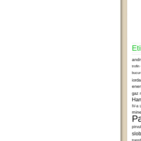
Et
andr
trofin
bucur
iord
ener
gaz 
Han
IV-a
mine
Pa
pirvu
slob
transf