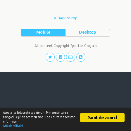
Back to top
Mobile
Desktop
All content Copyright Sport in Gorj .ro
Acest site foloseşte cookie-uri. Prin continuarea
Sunt de acord
navigării, eşti de acord cu modul de utilizare a acestor
informaţii.
Află detalii aici.