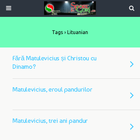
Tags › Lituanian
Fără Matulevicius și Christou cu
Dinamo?
Matulevicius, eroul pandurilor
Matulevicius, trei ani pandur