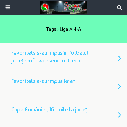
Tags › Liga A 4-A
Favoritele s-au impus în fotbalul
județean în weekend-ul trecut
Favoritele s-au impus lejer
Cupa României, 16-imile la județ