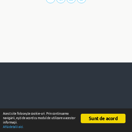
Acest site foloseşte cookie-uri. Prin continuarea
Sunt de acord
navigării, eşti de acord cu modul de utilizare a acestor
informaţii.
Află detalii aici.