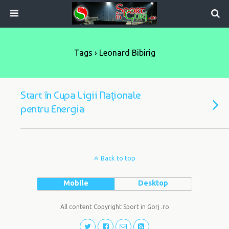
Tags › Leonard Bibirig
Start în Cupa Ligii Naţionale
pentru Energia
Back to top
Mobile
Desktop
All content Copyright Sport in Gorj .ro