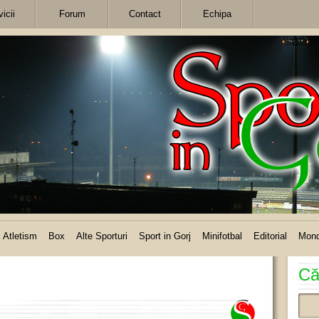
icii
Forum
Contact
Echipa
Atletism
Box
Alte Sporturi
Sport in Gorj
Minifotbal
Editorial
Mon
Că