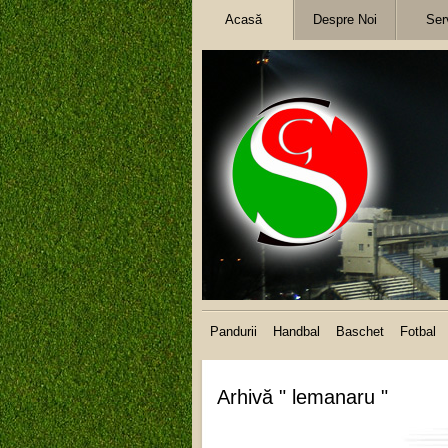
Acasă
Despre Noi
Serv
Pandurii
Handbal
Baschet
Fotbal
Arhivă " lemanaru "