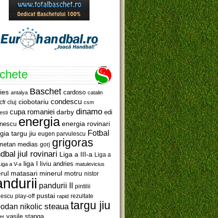
ichete
Baschet
ies
cardoso
antalya
catalin
ciobotariu
condescu
cfr cluj
csm
dinamo
cupa romaniei
darby
edi
esti
energia
anescu
energia rovinari
Fotbal
gia targu jiu
eugen parvulescu
grigoras
metan medias
gorj
jiul rovinari
dbal
Liga a III-a
Liga a
liga I
liviu andries
Liga a V-a
matulevicius
minerul motru
rul matasari
nistor
ndurii
pandurii II
pintilii
pustai
lescu
rezultate
play-off
rapid
targu jiu
steaua
odan nikolic
vasile stanga
er