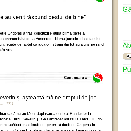
Gă
are au venit răspund destul de bine”
etre Grigoraş a tras concluziile după prima parte a
antonamentului de la Vosendorf. Nemulţumirile tehnicianului
Ab
unt legate de faptul că jucătorii străini din lot au ajuns pe rând
n Austria
Pu
Continuare
»
everin şi aşteaptă mâine dreptul de joc
tie 2011
hiar dacă nu au făcut deplasarea cu lotul Pandurilor la
robeta Turnu Severin şi s-au antrenat astăzi la Târgu Jiu, doi
intre jucătorii transferaţi de gorjeni şi doriţi de Grigoraş la
eciul cu Gloria Bistriţa au plecat în această după-amiază la