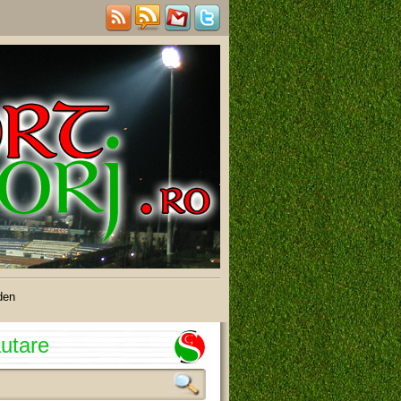
den
utare