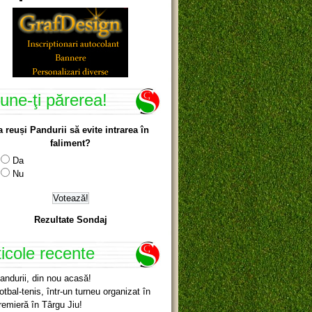
une-ţi părerea!
a reuși Pandurii să evite intrarea în
faliment?
Da
Nu
Rezultate Sondaj
ticole recente
andurii, din nou acasă!
otbal-tenis, într-un turneu organizat în
remieră în Târgu Jiu!