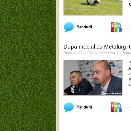
S
Pandurii
După meciul cu Metalurg, G
Scris de
Cristi Constantinescu
.
/ 1 febr
P
A
a
M
c
Pandurii