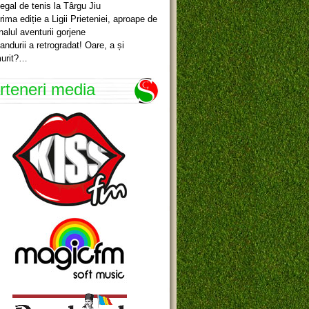
egal de tenis la Târgu Jiu
rima ediție a Ligii Prieteniei, aproape de
inalul aventurii gorjene
andurii a retrogradat! Oare, a și
urit?…
rteneri media