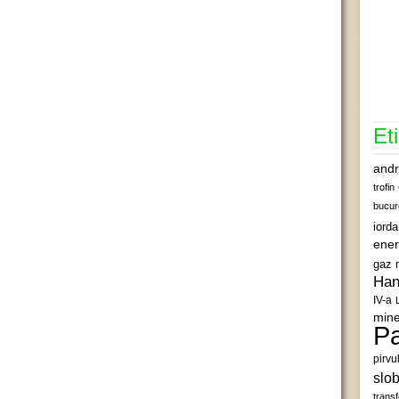
Et
andr
trofin
bucur
iord
ener
gaz 
Han
IV-a
mine
Pa
pirvu
slob
transf