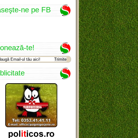
seşte-ne pe FB
onează-te!
blicitate