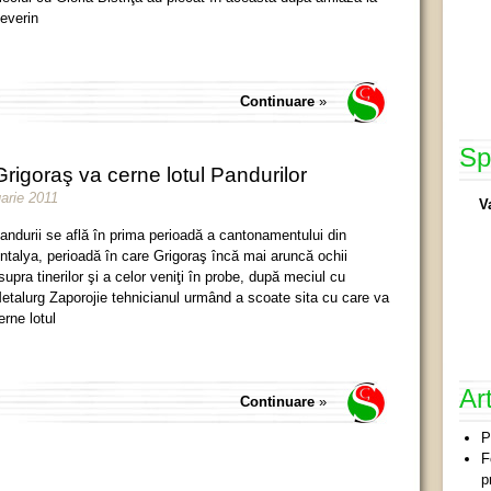
everin
Continuare
»
Sp
rigoraş va cerne lotul Pandurilor
uarie 2011
V
andurii se află în prima perioadă a cantonamentului din
ntalya, perioadă în care Grigoraş încă mai aruncă ochii
supra tinerilor şi a celor veniţi în probe, după meciul cu
etalurg Zaporojie tehnicianul urmând a scoate sita cu care va
erne lotul
Ar
Continuare
»
P
F
p