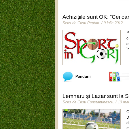
Achiziţiile sunt OK: “Cei c
Scris de
Cristi Peptan
.
/ 9 iulie 2012
P
c
s
î
Pandurii
Lemnaru şi Lazar sunt la S
Scris de
Cristi Constantinescu
.
/ 10 mar
C
D
d
m