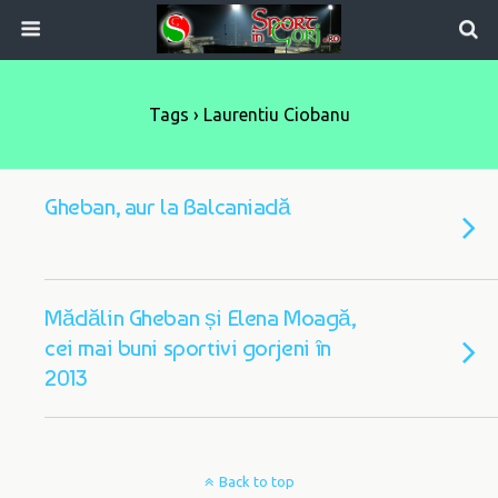
Tags › Laurentiu Ciobanu
Gheban, aur la Balcaniadă
Mădălin Gheban și Elena Moagă,
cei mai buni sportivi gorjeni în
2013
Back to top