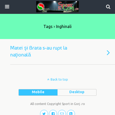
Tags › Inghinali
Matei şi Brata s-au rupt la
naţională
Back to top
Mobile
Desktop
All content Copyright Sport in Gorj .ro