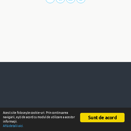
Acest site foloseşte cookie-uri. Prin continuarea
Sunt de acord
navigării, eşti de acord cu modul de utilizare a acestor
informaţii.
Află detalii aici.