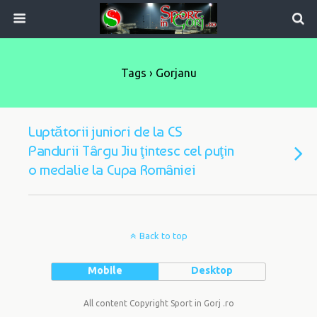
Tags › Gorjanu
Luptătorii juniori de la CS
Pandurii Târgu Jiu ţintesc cel puţin
o medalie la Cupa României
Back to top
Mobile
Desktop
All content Copyright Sport in Gorj .ro