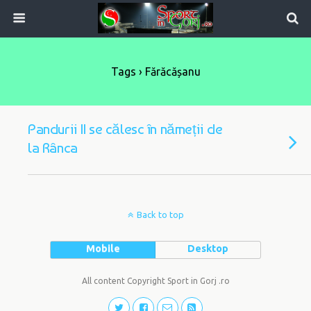
Tags › Fărăcășanu
Pandurii II se călesc în nămeții de
la Rânca
Back to top
Mobile
Desktop
All content Copyright Sport in Gorj .ro