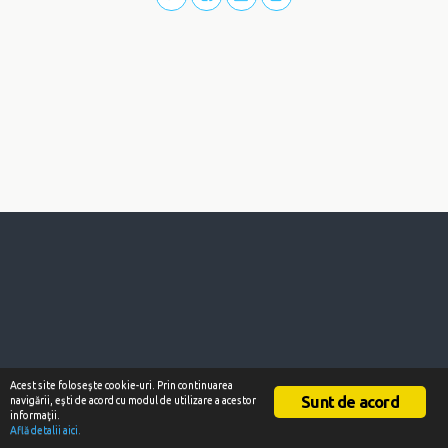
Acest site foloseşte cookie-uri. Prin continuarea
Sunt de acord
navigării, eşti de acord cu modul de utilizare a acestor
informaţii.
Află detalii aici.