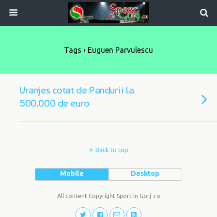
Tags › Euguen Parvulescu
Vranjes cotat de Pandurii la
500.000 de euro
Back to top
Mobile
Desktop
All content Copyright Sport in Gorj .ro