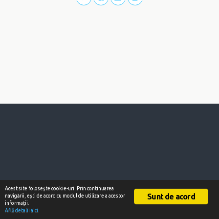
Acest site foloseşte cookie-uri. Prin continuarea
Sunt de acord
navigării, eşti de acord cu modul de utilizare a acestor
informaţii.
Află detalii aici.