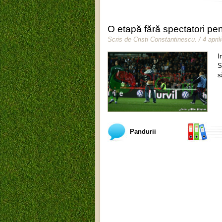
O etapă fără spectatori pen
Scris de
Cristi Constantinescu
.
/ 4 apri
I
S
s
Pandurii