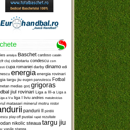
ichete
Baschet
ies
cardoso
antalya
catalin
ciobotariu
condescu
cfr cluj
csm
dinamo
cupa romaniei
darby
edi
esti
energia
anescu
energia rovinari
Fotbal
gia targu jiu
eugen parvulescu
grigoras
metan medias
gorj
jiul rovinari
dbal
Liga a III-a
Liga a
liga I
liviu andries
Liga a V-a
matulevicius
minerul motru
rul matasari
nistor
ndurii
pandurii II
pintilii
pustai
lescu
rezultate
play-off
rapid
targu jiu
steaua
odan nikolic
vasile stanga
er