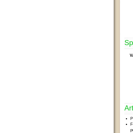
Sp
V
Ar
P
F
p