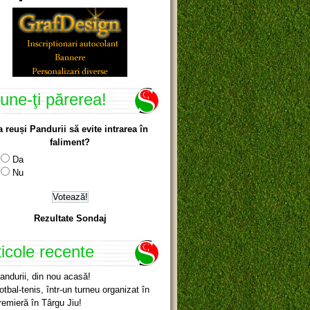
une-ţi părerea!
a reuși Pandurii să evite intrarea în
faliment?
Da
Nu
Rezultate Sondaj
ticole recente
andurii, din nou acasă!
otbal-tenis, într-un turneu organizat în
remieră în Târgu Jiu!