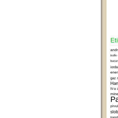
Et
andr
trofin
bucur
iord
ener
gaz 
Han
IV-a
mine
Pa
pirvu
slob
transf