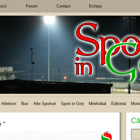
icii
Forum
Contact
Echipa
Atletism
Box
Alte Sporturi
Sport in Gorj
Minifotbal
Editorial
Mon
Că
 "