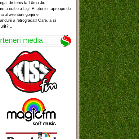
egal de tenis la Târgu Jiu
rima ediție a Ligii Prieteniei, aproape de
inalul aventurii gorjene
andurii a retrogradat! Oare, a și
urit?…
rteneri media