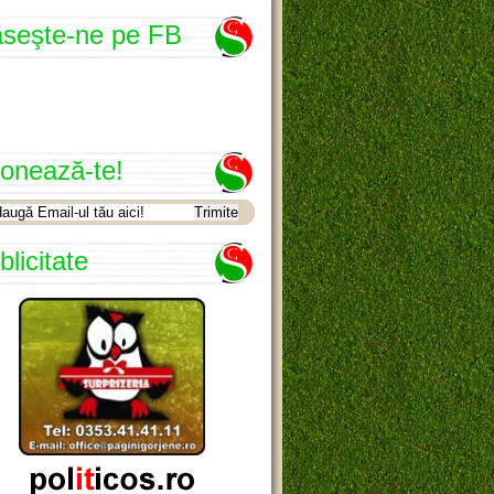
seşte-ne pe FB
onează-te!
blicitate