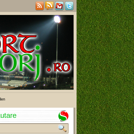
den
utare