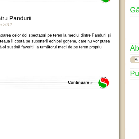
Gă
tru Pandurii
lie 2012
ntrarea celor doi spectatori pe teren la meciul dintre Pandurii și
teaua îi costă pe suporterii echipei gorjene, care nu vor putea
Ab
ă-și susțină favoriții la următorul meci de pe teren propriu
Pu
Continuare
»