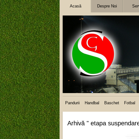
Acasă
Despre Noi
Serv
Pandurii
Handbal
Baschet
Fotbal
Arhivă " etapa suspendare