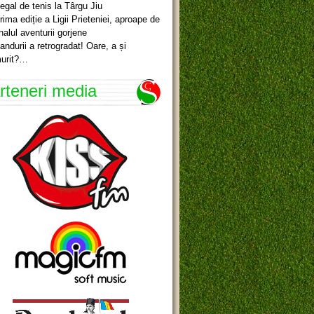
egal de tenis la Târgu Jiu
rima ediție a Ligii Prieteniei, aproape de
inalul aventurii gorjene
andurii a retrogradat! Oare, a și
urit?…
rteneri media