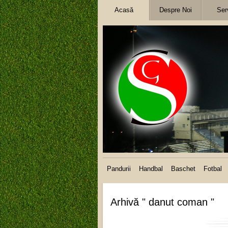
Acasă
Despre Noi
Serv
Pandurii
Handbal
Baschet
Fotbal
Arhivă " danut coman "