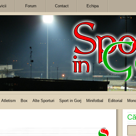
icii
Forum
Contact
Echipa
Atletism
Box
Alte Sporturi
Sport in Gorj
Minifotbal
Editorial
Mon
Că