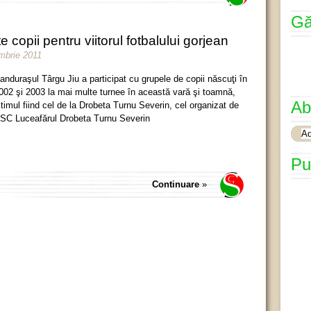
Gă
copii pentru viitorul fotbalului gorjean
ombrie 2011
anduraşul Târgu Jiu a participat cu grupele de copii născuţi în
002 şi 2003 la mai multe turnee în această vară şi toamnă,
Ab
ltimul fiind cel de la Drobeta Turnu Severin, cel organizat de
SC Luceafărul Drobeta Turnu Severin
Pu
Continuare
»