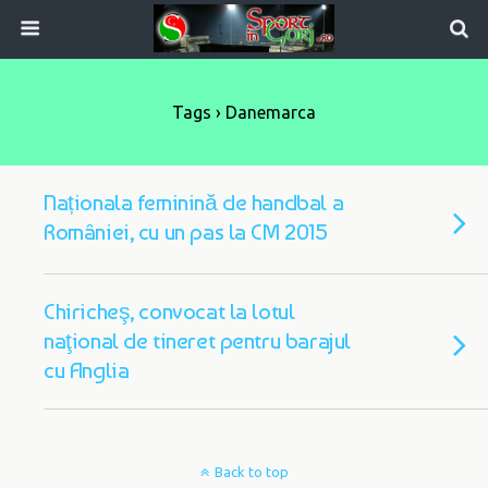
Tags › Danemarca
Naționala feminină de handbal a
României, cu un pas la CM 2015
Chiricheş, convocat la lotul
naţional de tineret pentru barajul
cu Anglia
Back to top