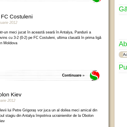
Gă
e FC Costuleni
ruarie 2012
ntr-un meci jucat în această seară în Antalya, Pandurii a
nvins cu 3-2 (0-2) pe FC Costuleni, ultima clasată în prima ligă
Ab
in Moldova
Pu
Continuare
»
olon Kiev
uarie 2012
levii lui Petre Grigoraș vor juca un al doilea meci amical din
oul stagiu din Antalya împotriva ucrainienilor de la Obolon
iev