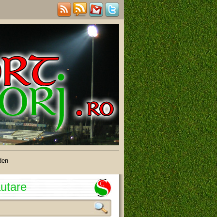
den
utare