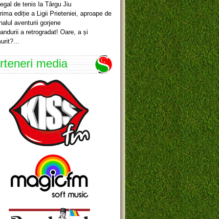
egal de tenis la Târgu Jiu
rima ediție a Ligii Prieteniei, aproape de
inalul aventurii gorjene
andurii a retrogradat! Oare, a și
urit?…
rteneri media