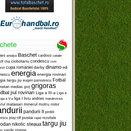
ichete
Baschet
ies
cardoso
antalya
catalin
ciobotariu
condescu
cfr cluj
csm
dinamo
cupa romaniei
darby
edi
esti
energia
anescu
energia rovinari
Fotbal
gia targu jiu
eugen parvulescu
grigoras
metan medias
gorj
jiul rovinari
dbal
Liga a III-a
Liga a
liga I
liviu andries
Liga a V-a
matulevicius
minerul motru
rul matasari
nistor
ndurii
pandurii II
pintilii
pustai
lescu
rezultate
play-off
rapid
targu jiu
steaua
odan nikolic
vasile stanga
er