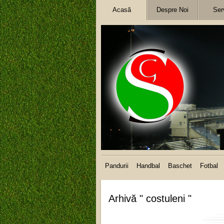
Acasă
Despre Noi
Serv
Pandurii
Handbal
Baschet
Fotbal
Arhivă " costuleni "