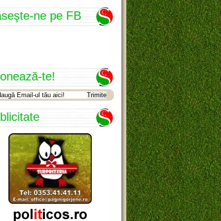
seşte-ne pe FB
onează-te!
blicitate