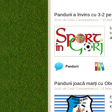
Pandurii a învins cu 3-2 p
Scris de
Cristi Constantinescu
.
/ 10 feb
Î
î
d
Pandurii
Pandurii joacă marți cu Ob
Scris de
Cristi Constantinescu
.
/ 6 febr
E
n
K