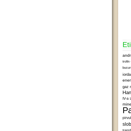
Et
andr
trofin
bucur
iord
ener
gaz 
Han
IV-a
mine
Pa
pirvu
slob
transf