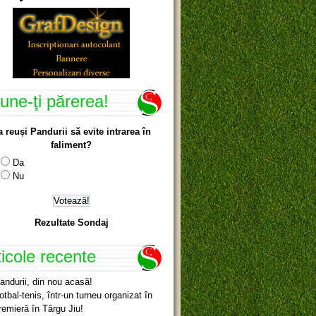
une-ţi părerea!
a reuși Pandurii să evite intrarea în
faliment?
Da
Nu
Rezultate Sondaj
ticole recente
andurii, din nou acasă!
otbal-tenis, într-un turneu organizat în
remieră în Târgu Jiu!