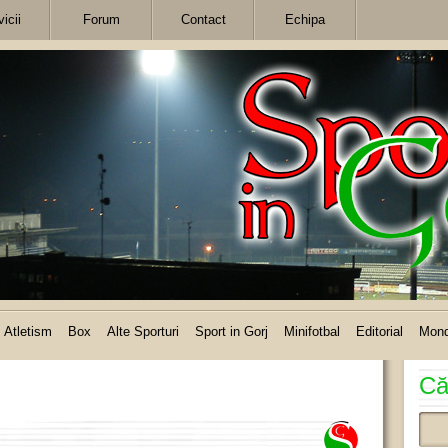
icii
Forum
Contact
Echipa
Atletism
Box
Alte Sporturi
Sport in Gorj
Minifotbal
Editorial
Mon
Că