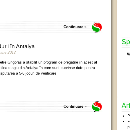
Continuare
»
Sp
urii în Antalya
uarie 2012
V
etre Grigoraș a stabilit un program de pregătire în acest al
oilea stagiu din Antalya în care sunt cuprinse date pentru
isputarea a 5-6 jocuri de verificare
Ar
Continuare
»
P
F
p