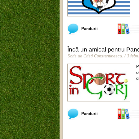
Pandurii
Încă un amical pentru Pand
Scris de
Cristi Constantinescu
.
/ 3 febr
P
d
d
Pandurii