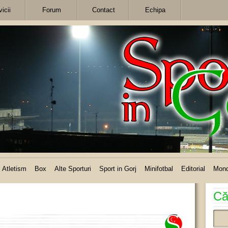
icii
Forum
Contact
Echipa
Atletism
Box
Alte Sporturi
Sport in Gorj
Minifotbal
Editorial
Mon
Că