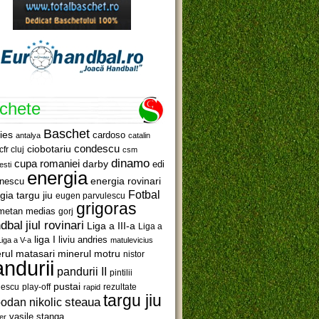
ichete
Baschet
ies
cardoso
antalya
catalin
ciobotariu
condescu
cfr cluj
csm
dinamo
cupa romaniei
darby
edi
esti
energia
anescu
energia rovinari
Fotbal
gia targu jiu
eugen parvulescu
grigoras
metan medias
gorj
jiul rovinari
dbal
Liga a III-a
Liga a
liga I
liviu andries
Liga a V-a
matulevicius
minerul motru
rul matasari
nistor
ndurii
pandurii II
pintilii
pustai
lescu
rezultate
play-off
rapid
targu jiu
steaua
odan nikolic
vasile stanga
er