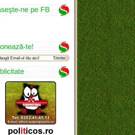
seşte-ne pe FB
onează-te!
blicitate