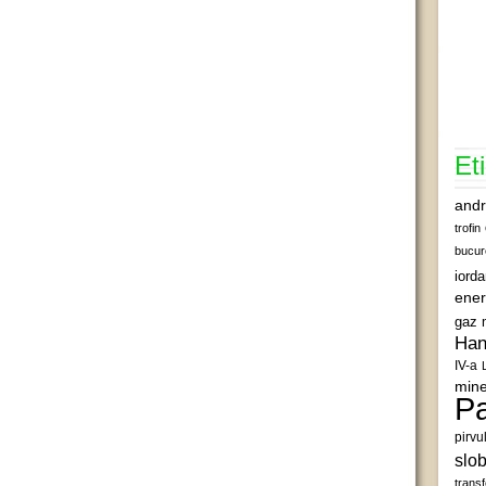
Et
andr
trofin
bucur
iord
ener
gaz 
Han
IV-a
mine
Pa
pirvu
slob
transf