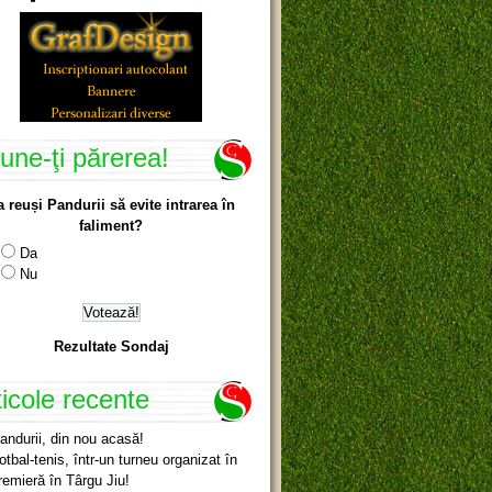
une-ţi părerea!
a reuși Pandurii să evite intrarea în
faliment?
Da
Nu
Rezultate Sondaj
ticole recente
andurii, din nou acasă!
otbal-tenis, într-un turneu organizat în
remieră în Târgu Jiu!