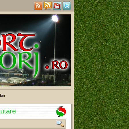
den
utare