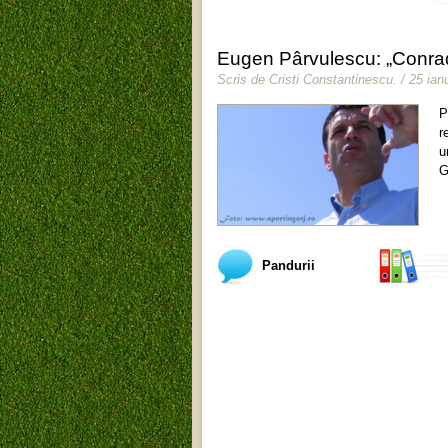
Eugen Pârvulescu: „Conrado 
Scris de
Cristi Constantinescu
.
/ 25 ian
P
r
u
G
Pandurii