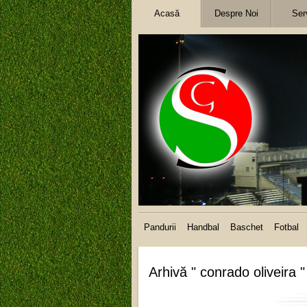
Acasă
Despre Noi
Serv
Pandurii
Handbal
Baschet
Fotbal
Arhivă " conrado oliveira "