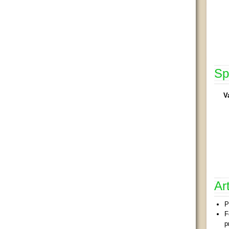
Sp
V
Ar
P
F
p