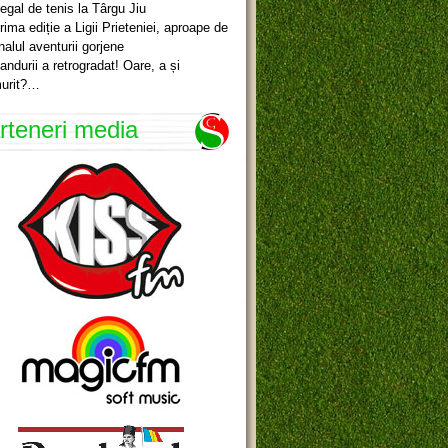
egal de tenis la Târgu Jiu
rima ediție a Ligii Prieteniei, aproape de
inalul aventurii gorjene
andurii a retrogradat! Oare, a și
urit?…
rteneri media