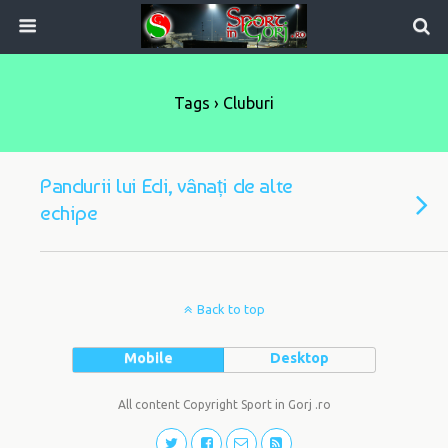
Tags › Cluburi
Pandurii lui Edi, vânați de alte
echipe
Back to top
Mobile
Desktop
All content Copyright Sport in Gorj .ro