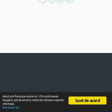
Acest site foloseşte cookie-uri. Prin continuarea
Sunt de acord
navigării, eşti de acord cu modul de utilizare a acestor
informaţii.
Află detalii aici.