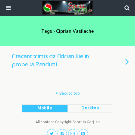
Tags › Ciprian Vasilache
Atacant trimis de Adrian Ilie în
probe la Pandurii
Back to top
Mobile
Desktop
All content Copyright Sport in Gorj .ro