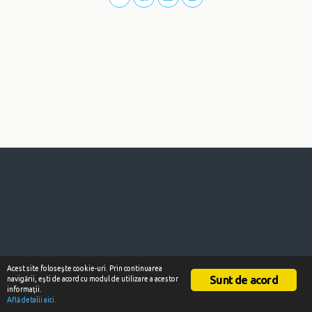
Acest site foloseşte cookie-uri. Prin continuarea
Sunt de acord
navigării, eşti de acord cu modul de utilizare a acestor
informaţii.
Află detalii aici.