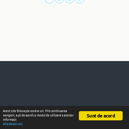
Acest site foloseşte cookie-uri. Prin continuarea
Sunt de acord
navigării, eşti de acord cu modul de utilizare a acestor
informaţii.
Află detalii aici.