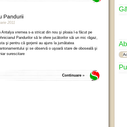
Gă
u Pandurii
uarie 2011
n Antalya vremea s-a stricat din nou şi ploaia l-a făcut pe
ehnicianul Pandurilor să le ofere jucătorilor săi un mic răgaz,
Ab
sta şi pentru că gorjenii au ajuns la jumătatea
antonamentului şi se observă o uşoară stare de oboseală şi
hiar surescitare
Pu
Continuare
»