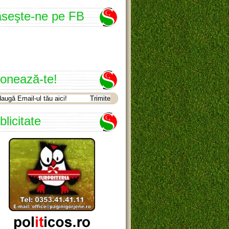
seşte-ne pe FB
onează-te!
blicitate