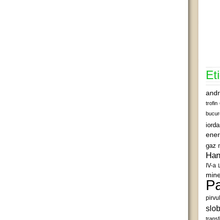
Et
andr
trofin
bucur
iord
ener
gaz 
Han
IV-a
mine
Pa
pirvu
slob
transf