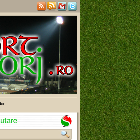
den
utare