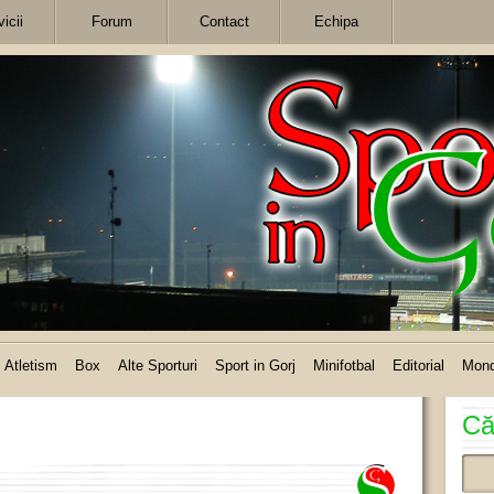
icii
Forum
Contact
Echipa
Atletism
Box
Alte Sporturi
Sport in Gorj
Minifotbal
Editorial
Mon
Că