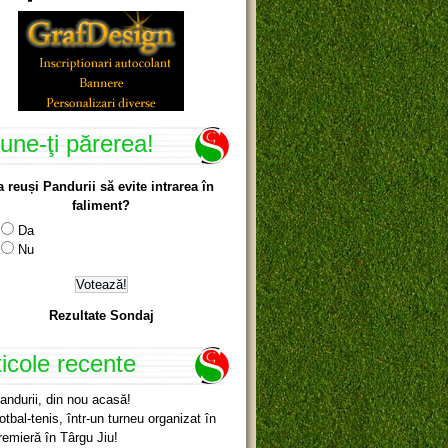
une-ţi părerea!
a reuși Pandurii să evite intrarea în
faliment?
Da
Nu
Rezultate Sondaj
ticole recente
andurii, din nou acasă!
otbal-tenis, într-un turneu organizat în
remieră în Târgu Jiu!