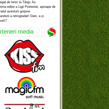
egal de tenis la Târgu Jiu
rima ediție a Ligii Prieteniei, aproape de
inalul aventurii gorjene
andurii a retrogradat! Oare, a și
urit?…
rteneri media