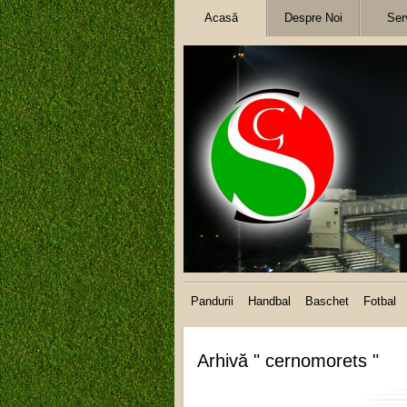
Acasă
Despre Noi
Serv
Pandurii
Handbal
Baschet
Fotbal
Arhivă " cernomorets "