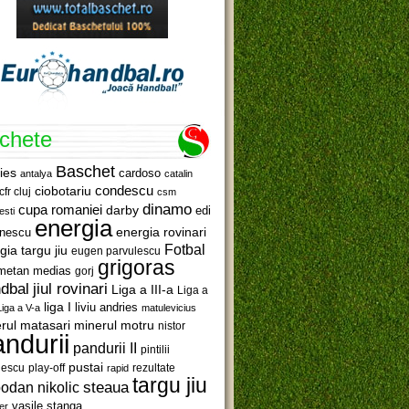
ichete
Baschet
ies
cardoso
antalya
catalin
ciobotariu
condescu
cfr cluj
csm
dinamo
cupa romaniei
darby
edi
esti
energia
anescu
energia rovinari
Fotbal
gia targu jiu
eugen parvulescu
grigoras
metan medias
gorj
jiul rovinari
dbal
Liga a III-a
Liga a
liga I
liviu andries
Liga a V-a
matulevicius
minerul motru
rul matasari
nistor
ndurii
pandurii II
pintilii
pustai
lescu
rezultate
play-off
rapid
targu jiu
steaua
odan nikolic
vasile stanga
er