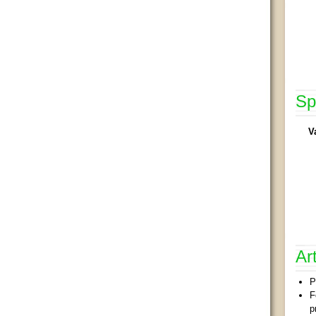
Sp
V
Ar
P
F
p