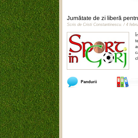
Jumătate de zi liberă pentr
Scris de
Cristi Constantinescu
.
/ 4 febr
Î
t
a
c
c
Pandurii