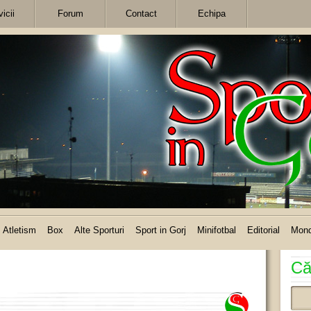
icii
Forum
Contact
Echipa
Atletism
Box
Alte Sporturi
Sport in Gorj
Minifotbal
Editorial
Mon
Că