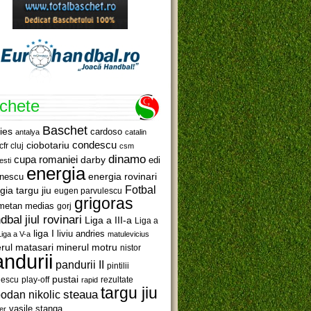
ichete
Baschet
ies
cardoso
antalya
catalin
ciobotariu
condescu
cfr cluj
csm
dinamo
cupa romaniei
darby
edi
esti
energia
anescu
energia rovinari
Fotbal
gia targu jiu
eugen parvulescu
grigoras
metan medias
gorj
jiul rovinari
dbal
Liga a III-a
Liga a
liga I
liviu andries
Liga a V-a
matulevicius
minerul motru
rul matasari
nistor
ndurii
pandurii II
pintilii
pustai
lescu
rezultate
play-off
rapid
targu jiu
steaua
odan nikolic
vasile stanga
er