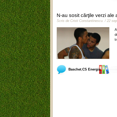
N-au sosit cărţile verzi ale
Scris de
Cristi Constantinescu
.
/ 22 se
A
d
t
Baschet
,
CS Energia