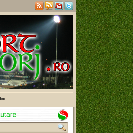
den
utare