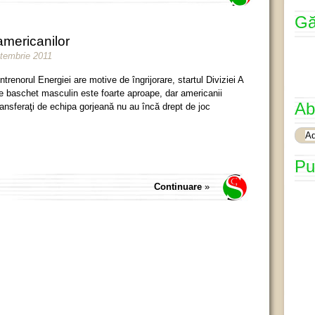
Gă
 americanilor
ptembrie 2011
ntrenorul Energiei are motive de îngrijorare, startul Diviziei A
e baschet masculin este foarte aproape, dar americanii
Ab
ransferaţi de echipa gorjeană nu au încă drept de joc
Pu
Continuare
»