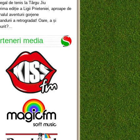
egal de tenis la Târgu Jiu
rima ediție a Ligii Prieteniei, aproape de
inalul aventurii gorjene
andurii a retrogradat! Oare, a și
urit?…
rteneri media