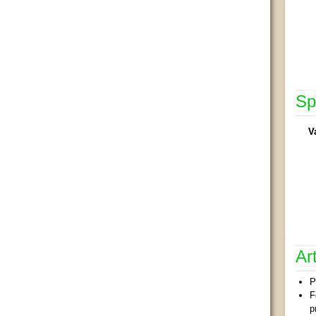
Sp
V
Ar
P
F
p