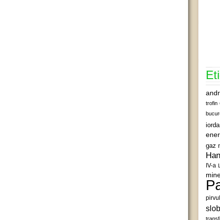
Et
andr
trofin
bucur
iord
ener
gaz 
Han
IV-a
mine
Pa
pirvu
slob
transf