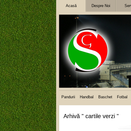
Acasă
Despre Noi
Serv
Pandurii
Handbal
Baschet
Fotbal
Arhivă " cartile verzi "