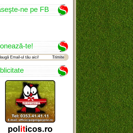
seşte-ne pe FB
onează-te!
blicitate