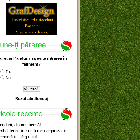
une-ţi părerea!
a reuși Pandurii să evite intrarea în
faliment?
Da
Nu
Rezultate Sondaj
ticole recente
andurii, din nou acasă!
otbal-tenis, într-un turneu organizat în
remieră în Târgu Jiu!